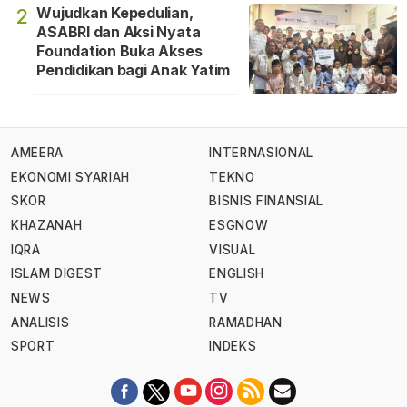
Wujudkan Kepedulian,
2
ASABRI dan Aksi Nyata
Foundation Buka Akses
Pendidikan bagi Anak Yatim
AMEERA
INTERNASIONAL
EKONOMI SYARIAH
TEKNO
SKOR
BISNIS FINANSIAL
KHAZANAH
ESGNOW
IQRA
VISUAL
ISLAM DIGEST
ENGLISH
NEWS
TV
ANALISIS
RAMADHAN
SPORT
INDEKS