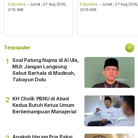
Dailynews
- Jumat , 07 Aug 2026,
Dailynews
- Jumat , 07 Aug 2026
21:15 WIB
20:15 WIB
>
Terpopuler
Soal Patung Najma di Al Ula,
1
MUI: Jangan Langsung
Sebut Berhala di Madinah,
Tabayun Dulu
KH Cholil: PBNU di Abad
2
Kedua Butuh Ketua Umum
Berkemampuan Manajerial
Apakah Haram Pria Pakai