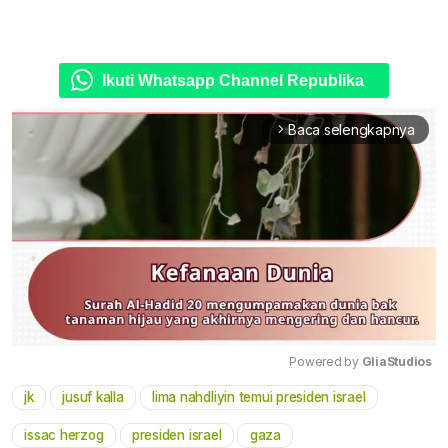
Ikuti Whatsapp Channel Republika
Baca selengkapnya
arrow_forward_ios
Powered by 
GliaStudios
jk
jusuf kalla
lima nahdliyin temui presiden israel
Mute
issac herzog
presiden israel
gaza