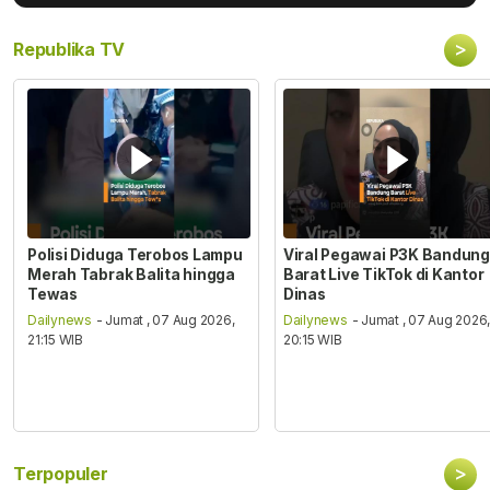
>
Republika TV
Polisi Diduga Terobos Lampu
Viral Pegawai P3K Bandung
Merah Tabrak Balita hingga
Barat Live TikTok di Kantor
Tewas
Dinas
Dailynews
- Jumat , 07 Aug 2026,
Dailynews
- Jumat , 07 Aug 2026
21:15 WIB
20:15 WIB
>
Terpopuler