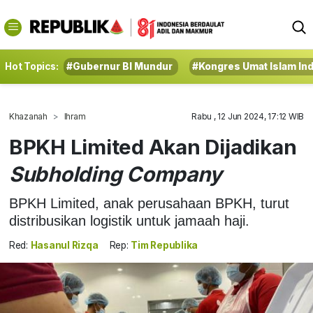
Hot Topics:
#Gubernur BI Mundur
#Kongres Umat Islam In
Khazanah
Ihram
Rabu , 12 Jun 2024, 17:12 WIB
BPKH Limited Akan Dijadikan
Subholding Company
BPKH Limited, anak perusahaan BPKH, turut
distribusikan logistik untuk jamaah haji.
Red:
Hasanul Rizqa
Rep:
Tim Republika