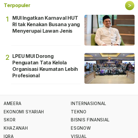
>
Terpopuler
MUI Ingatkan Karnaval HUT
1
RI tak Kenakan Busana yang
Menyerupai Lawan Jenis
LPEU MUI Dorong
2
Penguatan Tata Kelola
Organisasi Keumatan Lebih
Profesional
AMEERA
INTERNASIONAL
EKONOMI SYARIAH
TEKNO
SKOR
BISNIS FINANSIAL
KHAZANAH
ESGNOW
IQRA
VISUAL