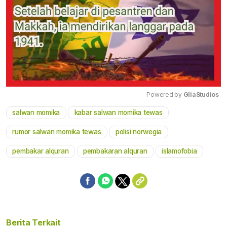
Powered by 
GliaStudios
salwan momika
kabar salwan momika tewas
Mute
rumor salwan momika tewas
polisi norwegia
pembakar alquran
pembakaran alquran
islamofobia
Berita Terkait