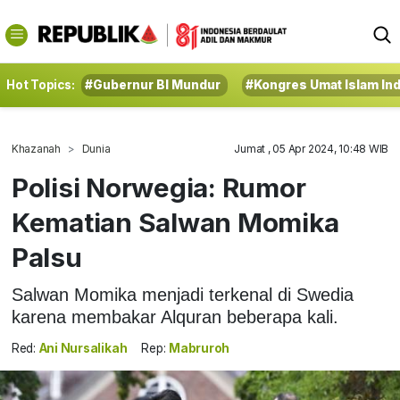
Hot Topics:
#Gubernur BI Mundur
#Kongres Umat Islam In
Khazanah
Dunia
Jumat , 05 Apr 2024, 10:48 WIB
Polisi Norwegia: Rumor
Kematian Salwan Momika
Palsu
Salwan Momika menjadi terkenal di Swedia
karena membakar Alquran beberapa kali.
Red:
Ani Nursalikah
Rep:
Mabruroh