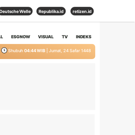
Deutsche Welle
Republika.id
retizen.id
AL
ESGNOW
VISUAL
TV
INDEKS
Shubuh
04:44 WIB
| Jumat, 24 Safar 1448