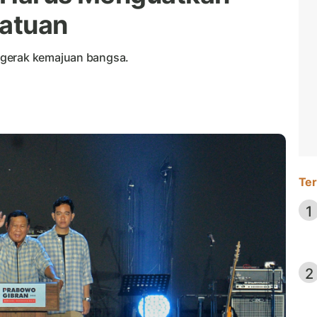
satuan
ggerak kemajuan bangsa.
Ter
1
2