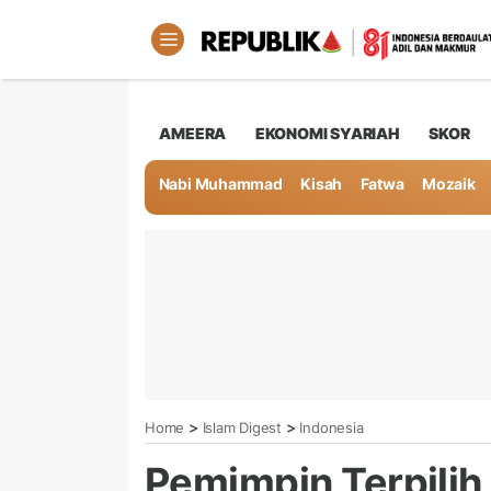
AMEERA
EKONOMI SYARIAH
SKOR
Nabi Muhammad
Kisah
Fatwa
Mozaik
>
>
Home
Islam Digest
Indonesia
Pemimpin Terpili