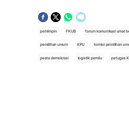
pemimpin
FKUB
forum komunikasi umat 
pemilihan umum
KPU
komisi pemilihan u
pesta demokrasi
logistik pemilu
petugas 