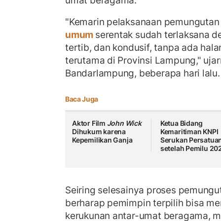
umat beragama.
"Kemarin pelaksanaan pemungutan
umum
serentak sudah terlaksana d
tertib, dan kondusif, tanpa ada hala
terutama di Provinsi Lampung," ujar
Bandarlampung, beberapa hari lalu.
Baca Juga
Aktor Film
John Wick
Ketua Bidang
Dihukum karena
Kemaritiman KNPI
Kepemilikan Ganja
Serukan Persatua
setelah Pemilu 20
Seiring selesainya proses pemungu
berharap pemimpin terpilih bisa m
kerukunan antar-umat beragama, me