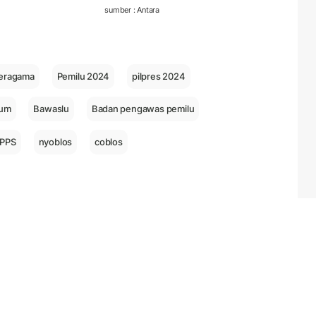
sumber : Antara
beragama
Pemilu 2024
pilpres 2024
mum
Bawaslu
Badan pengawas pemilu
KPPS
nyoblos
coblos