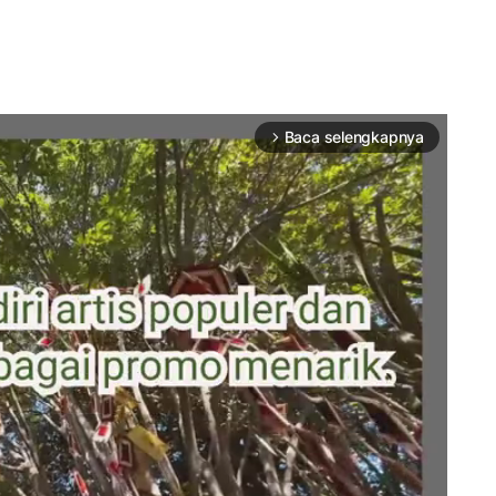
Baca selengkapnya
arrow_forward_ios