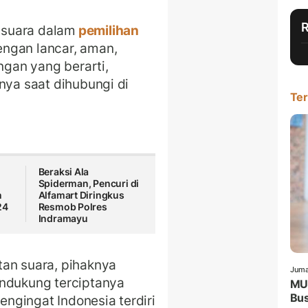
 suara dalam
pemilihan
engan lancar, aman,
ngan yang berarti,
nya saat dihubungi di
Ter
Beraksi Ala
Spiderman, Pencuri di
n
Alfamart Diringkus
24
Resmob Polres
Indramayu
tan suara, pihaknya
Juma
endukung terciptanya
MUI
Bus
ngingat Indonesia terdiri