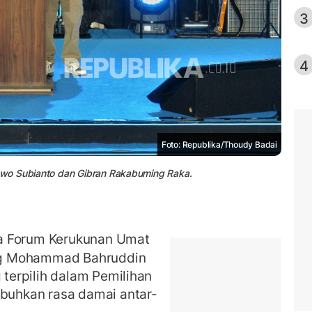
3
4
Foto: Republika/Thoudy Badai
owo Subianto dan Gibran Rakabuming Raka.
a Forum Kerukunan Umat
ng Mohammad Bahruddin
 terpilih dalam Pemilihan
uhkan rasa damai antar-