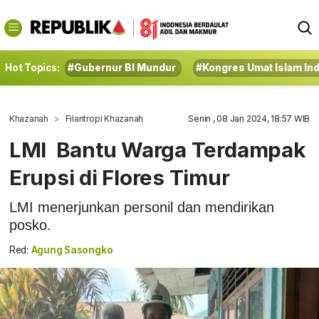
Hot Topics:
#Gubernur BI Mundur
#Kongres Umat Islam In
Khazanah
Filantropi Khazanah
Senin , 08 Jan 2024, 18:57 WIB
LMI Bantu Warga Terdampak
Erupsi di Flores Timur
LMI menerjunkan personil dan mendirikan
posko.
Red:
Agung Sasongko