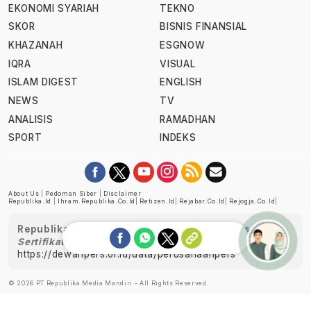
EKONOMI SYARIAH
TEKNO
SKOR
BISNIS FINANSIAL
KHAZANAH
ESGNOW
IQRA
VISUAL
ISLAM DIGEST
ENGLISH
NEWS
TV
ANALISIS
RAMADHAN
SPORT
INDEKS
About Us
|
Pedoman Siber
|
Disclaimer
Republika.id
|
Ihram.republika.co.id
|
Retizen.id
|
Rejabar.co.id
|
Rejogja.co.id
|
Republika telah diverifikasi oleh Dewan Pers
Sertifikat Nomor 1058/DP-Verifikasi/K/XII/2022
https://dewanpers.or.id/data/perusahaanpers
Ask me!
© 2026 PT Republika Media Mandiri - All Rights Reserved.