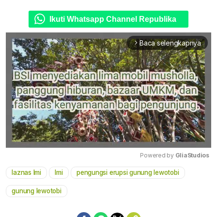
Ikuti Whatsapp Channel Republika
Baca selengkapnya
arrow_forward_ios
Powered by 
GliaStudios
laznas lmi
lmi
pengungsi erupsi gunung lewotobi
Mute
gunung lewotobi