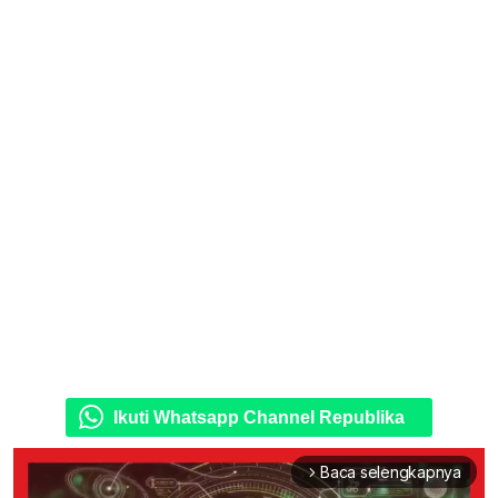
Ikuti Whatsapp Channel Republika
Baca selengkapnya
arrow_forward_ios