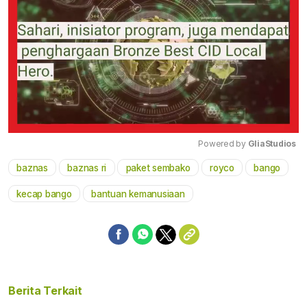
Powered by 
GliaStudios
baznas
baznas ri
paket sembako
royco
bango
Mute
kecap bango
bantuan kemanusiaan
Berita Terkait