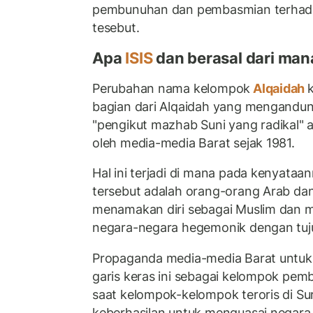
pembunuhan dan pembasmian terhad
tesebut.
Apa
ISIS
dan berasal dari man
Perubahan nama kelompok
Alqaidah
bagian dari Alqaidah yang mengandu
"pengikut mazhab Suni yang radikal" 
oleh media-media Barat sejak 1981.
Hal ini terjadi di mana pada kenyata
tersebut adalah orang-orang Arab da
menamakan diri sebagai Muslim dan me
negara-negara hegemonik dengan tuju
Propaganda media-media Barat unt
garis keras ini sebagai kelompok pem
saat kelompok-kelompok teroris di Su
keberhasilan untuk menguasai negara 