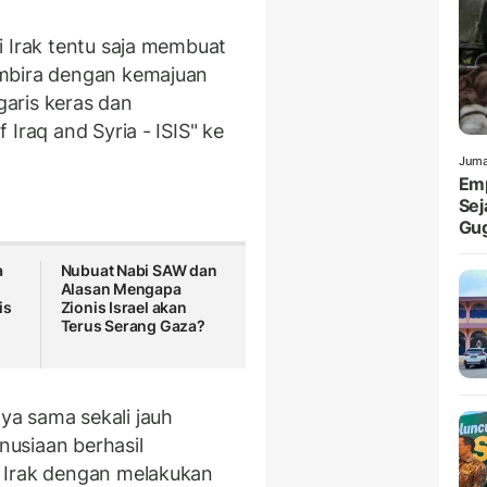
i Irak tentu saja membuat
embira dengan kemajuan
aris keras dan
Iraq and Syria - ISIS" ke
Juma
Emp
Sej
Gu
a
Nubuat Nabi SAW dan
Alasan Mengapa
is
Zionis Israel akan
Terus Serang Gaza?
a sama sekali jauh
anusiaan berhasil
 Irak dengan melakukan