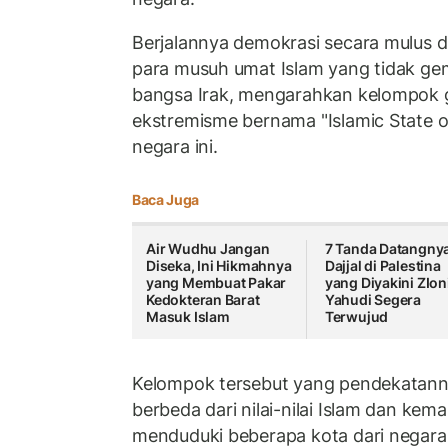
Berjalannya demokrasi secara mulus d
para musuh umat Islam yang tidak g
bangsa Irak, mengarahkan kelompok g
ekstremisme bernama "Islamic State of 
negara ini.
Baca Juga
Air Wudhu Jangan
7 Tanda Datangny
Diseka, Ini Hikmahnya
Dajjal di Palestina
yang Membuat Pakar
yang Diyakini ZIon
Kedokteran Barat
Yahudi Segera
Masuk Islam
Terwujud
Kelompok tersebut yang pendekatanny
berbeda dari nilai-nilai Islam dan kem
menduduki beberapa kota dari negara