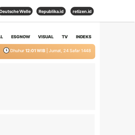
Deutsche Welle
Republika.id
retizen.id
AL
ESGNOW
VISUAL
TV
INDEKS
Dhuhur
12:01 WIB
| Jumat, 24 Safar 1448