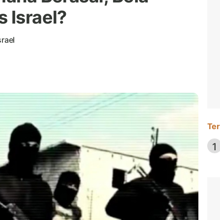
 Israel?
srael
Ter
1