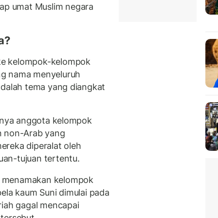
ap umat Muslim negara
a?
ke kelompok-kelompok
ng nama menyeluruh
adalah tema yang diangkat
annya anggota kelompok
n non-Arab yang
reka diperalat oleh
an-tujuan tertentu.
uk menamakan kelompok
bela kaum Suni dimulai pada
riah gagal mencapai
tersebut.