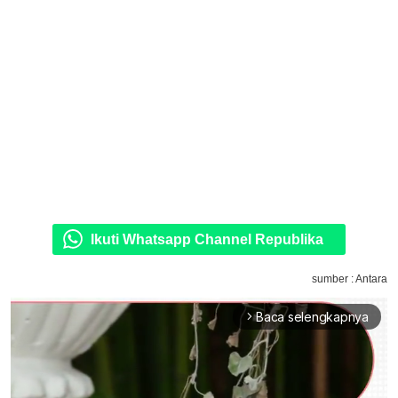
Ikuti Whatsapp Channel Republika
sumber : Antara
Baca selengkapnya
arrow_forward_ios