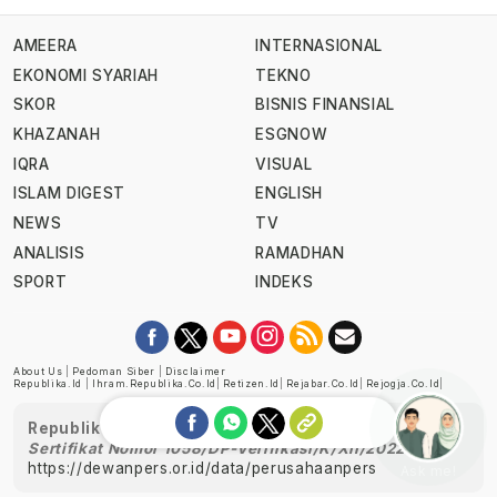
AMEERA
INTERNASIONAL
EKONOMI SYARIAH
TEKNO
SKOR
BISNIS FINANSIAL
KHAZANAH
ESGNOW
IQRA
VISUAL
ISLAM DIGEST
ENGLISH
NEWS
TV
ANALISIS
RAMADHAN
SPORT
INDEKS
About Us
|
Pedoman Siber
|
Disclaimer
Republika.id
|
Ihram.republika.co.id
|
Retizen.id
|
Rejabar.co.id
|
Rejogja.co.id
|
Republika telah diverifikasi oleh Dewan Pers
Sertifikat Nomor 1058/DP-Verifikasi/K/XII/2022
https://dewanpers.or.id/data/perusahaanpers
Ask me!