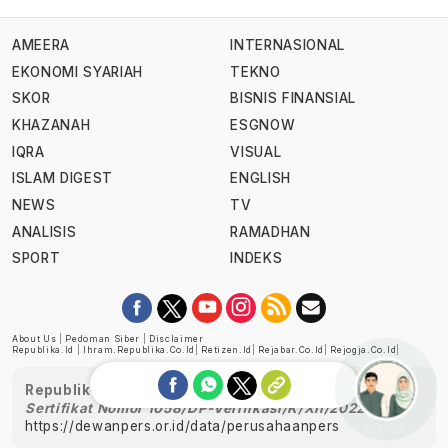
AMEERA
INTERNASIONAL
EKONOMI SYARIAH
TEKNO
SKOR
BISNIS FINANSIAL
KHAZANAH
ESGNOW
IQRA
VISUAL
ISLAM DIGEST
ENGLISH
NEWS
TV
ANALISIS
RAMADHAN
SPORT
INDEKS
About Us
|
Pedoman Siber
|
Disclaimer
Republika.id
|
Ihram.republika.co.id
|
Retizen.id
|
Rejabar.co.id
|
Rejogja.co.id
|
Republika telah diverifikasi oleh Dewan Pers
Sertifikat Nomor 1058/DP-Verifikasi/K/XII/2022
https://dewanpers.or.id/data/perusahaanpers
Ask me!