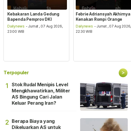
Kebakaran Landa Gedung
Febrie Adriansyah Akhirnya
Bapenda Pemprov DKI
Kenakan Rompi Orange
Dailynews
- Jumat , 07 Aug 2026,
Dailynews
- Jumat , 07 Aug 2026
23:00 WIB
22:30 WIB
>
Terpopuler
Stok Rudal Menipis Level
1
Mengkhawatirkan, Militer
AS Bingung Cari Jalan
Keluar Perang Iran?
Berapa Biaya yang
2
Dikeluarkan AS untuk