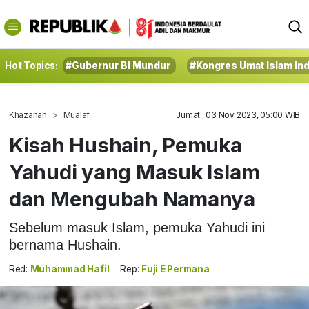
Hot Topics:
#Gubernur BI Mundur
#Kongres Umat Islam In
Khazanah
Mualaf
Jumat , 03 Nov 2023, 05:00 WIB
Kisah Hushain, Pemuka
Yahudi yang Masuk Islam
dan Mengubah Namanya
Sebelum masuk Islam, pemuka Yahudi ini
bernama Hushain.
Red:
Muhammad Hafil
Rep:
Fuji E Permana