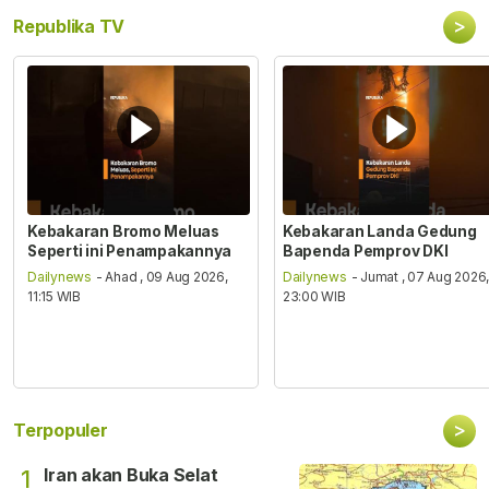
>
Republika TV
Kebakaran Bromo Meluas
Kebakaran Landa Gedung
Seperti ini Penampakannya
Bapenda Pemprov DKI
Dailynews
- Ahad , 09 Aug 2026,
Dailynews
- Jumat , 07 Aug 2026
11:15 WIB
23:00 WIB
>
Terpopuler
Iran akan Buka Selat
1