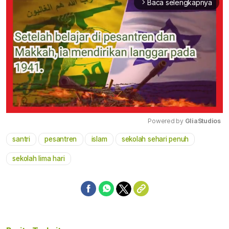
Baca selengkapnya
arrow_forward_ios
Powered by 
GliaStudios
santri
pesantren
islam
sekolah sehari penuh
Mute
sekolah lima hari