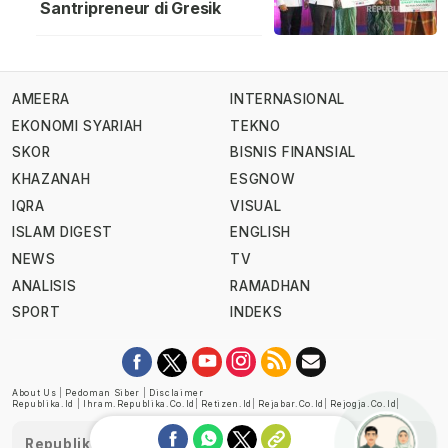
Santripreneur di Gresik
AMEERA
INTERNASIONAL
EKONOMI SYARIAH
TEKNO
SKOR
BISNIS FINANSIAL
KHAZANAH
ESGNOW
IQRA
VISUAL
ISLAM DIGEST
ENGLISH
NEWS
TV
ANALISIS
RAMADHAN
SPORT
INDEKS
About Us
|
Pedoman Siber
|
Disclaimer
Republika.id
|
Ihram.republika.co.id
|
Retizen.id
|
Rejabar.co.id
|
Rejogja.co.id
|
Republika telah diverifikasi oleh Dewan Pers