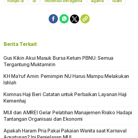
masjid ui
ui
moderasi beragama
agama
islam
Mute
Berita Terkait
Gus Kikin Akui Masuk Bursa Ketum PBNU: Semua
Tergantung Muktamirin
KH Ma’ruf Amin: Pemimpin NU Harus Mampu Melakukan
Ishlah
Komnas Haji Beri Catatan untuk Perbaikan Layanan Haji
Kemenhaj
MUI dan AMREI Gelar Pelatihan Manajemen Risiko Hadapi
Tantangan Organisasi dan Ekonomi
Apakah Haram Pria Pakai Pakaian Wanita saat Karnaval
Agustusan? Ini Penjelasan MUI