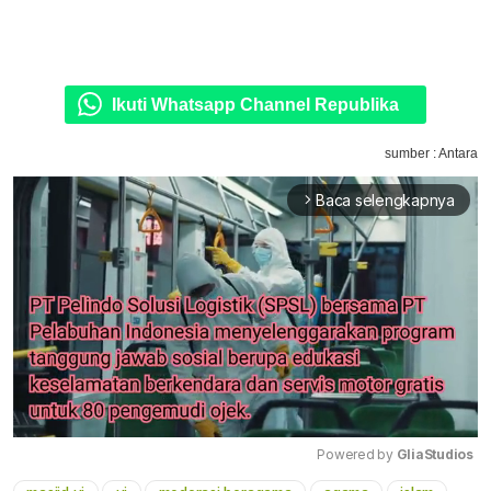
Ikuti Whatsapp Channel Republika
sumber : Antara
Baca selengkapnya
arrow_forward_ios
Powered by 
GliaStudios