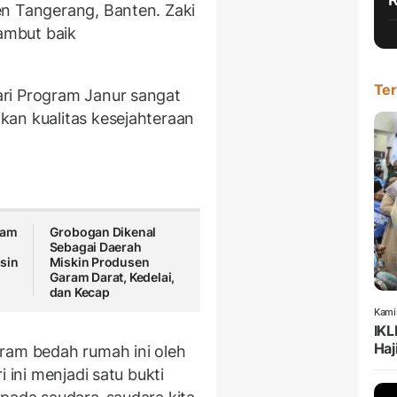
en Tangerang, Banten. Zaki
ambut baik
Ter
ri Program Janur sangat
an kualitas kesejahteraan
ram
Grobogan Dikenal
Sebagai Daerah
sin
Miskin Produsen
Garam Darat, Kedelai,
dan Kecap
Kami
IKL
Haj
ram bedah rumah ini oleh
 ini menjadi satu bukti