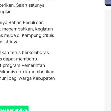
erikan. Salah satunya
ngkin.
rya Bahari Peduli dan
at menambahkan, kegiatan
anak muda di Kampung Cituis
 istrinya.
akan terus berkolaborasi
us dapat membantu
kut program Pemerintah
Pakumis untuk memberikan
 huni bagi warga Kabupaten
nel Republika