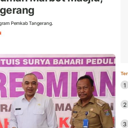
ngerang
ogram Pemkab Tangerang.
l
Ter
1
2
3