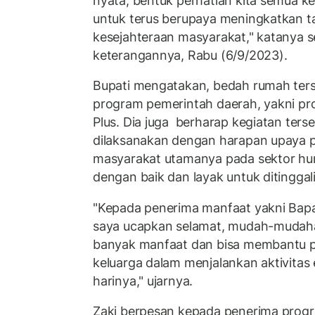
nyata, bentuk perhatian kita semua k
untuk terus berupaya meningkatkan t
kesejahteraan masyarakat," katanya s
keterangannya, Rabu (6/9/2023).
Bupati mengatakan, bedah rumah ters
program pemerintah daerah, yakni p
Plus. Dia juga berharap kegiatan ters
dilaksanakan dengan harapan upaya p
masyarakat utamanya pada sektor huni
dengan baik dan layak untuk ditinggal
"Kepada penerima manfaat yakni Bapa
saya ucapkan selamat, mudah-mudaha
banyak manfaat dan bisa membantu pr
keluarga dalam menjalankan aktivitas 
harinya," ujarnya.
Zaki berpesan kepada penerima prog