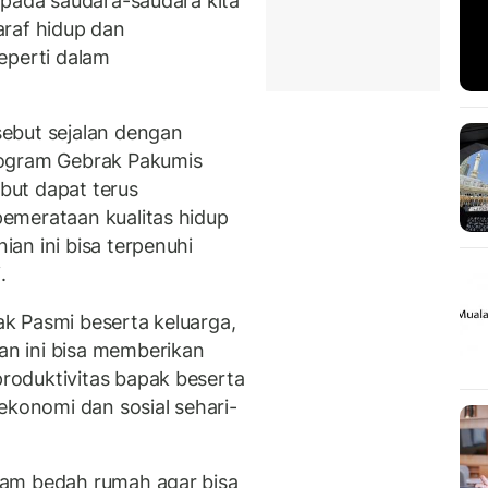
epada saudara-saudara kita
araf hidup dan
eperti dalam
ebut sejalan dengan
rogram Gebrak Pakumis
ebut dapat terus
emerataan kualitas hidup
an ini bisa terpenuhi
i.
k Pasmi beserta keluarga,
n ini bisa memberikan
oduktivitas bapak beserta
ekonomi dan sosial sehari-
ram bedah rumah agar bisa