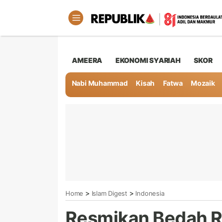
AMEERA
EKONOMI SYARIAH
SKOR
Nabi Muhammad
Kisah
Fatwa
Mozaik
>
>
Home
Islam Digest
Indonesia
Resmikan Bedah R