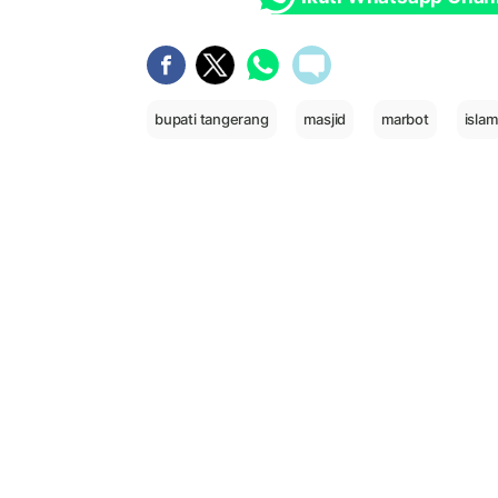
bupati tangerang
masjid
marbot
islam