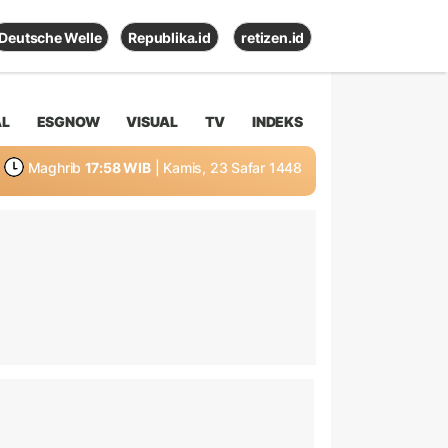
Deutsche Welle
Republika.id
retizen.id
AL
ESGNOW
VISUAL
TV
INDEKS
Maghrib
17:58 WIB
| Kamis, 23 Safar 1448