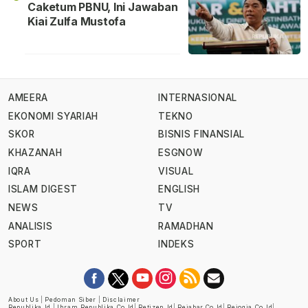
Caketum PBNU, Ini Jawaban
Kiai Zulfa Mustofa
AMEERA
INTERNASIONAL
EKONOMI SYARIAH
TEKNO
SKOR
BISNIS FINANSIAL
KHAZANAH
ESGNOW
IQRA
VISUAL
ISLAM DIGEST
ENGLISH
NEWS
TV
ANALISIS
RAMADHAN
SPORT
INDEKS
About Us
|
Pedoman Siber
|
Disclaimer
Republika.id
|
Ihram.republika.co.id
|
Retizen.id
|
Rejabar.co.id
|
Rejogja.co.id
|