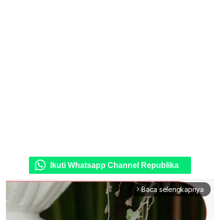
Ikuti Whatsapp Channel Republika
Baca selengkapnya
arrow_forward_ios