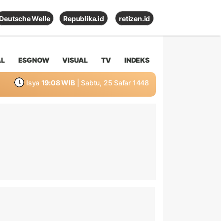
Deutsche Welle
Republika.id
retizen.id
AL
ESGNOW
VISUAL
TV
INDEKS
Isya
19:08 WIB
| Sabtu, 25 Safar 1448