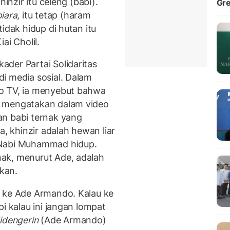
hinzir itu celeng (babi).
Gre
piara
, itu tetap (haram
idak hidup di hutan itu
ai Cholil.
der Partai Solidaritas
i media sosial. Dalam
o TV, ia menyebut bahwa
e mengatakan dalam video
an babi ternak yang
a, khinzir adalah hewan liar
 Nabi Muhammad hidup.
ak, menurut Ade, adalah
tkan.
a ke Ade Armando. Kalau ke
i kalau ini jangan lompat
idengerin
(Ade Armando)