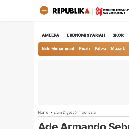
AMEERA
EKONOMI SYARIAH
SKOR
Nabi Muhammad
Kisah
Fatwa
Mozaik
>
>
Home
Islam Digest
Indonesia
Ade Armando Sebu