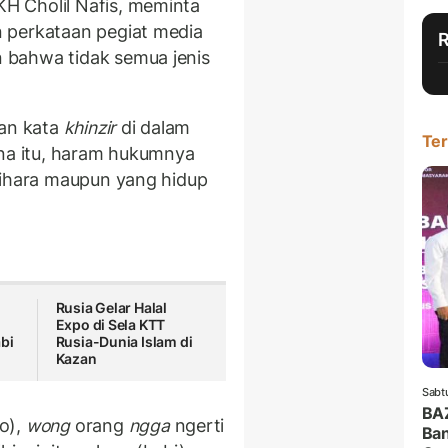
H Cholil Nafis, meminta
 perkataan pegiat media
bahwa tidak semua jenis
gan kata
khinzir
di dalam
Ter
ena itu, haram hukumnya
lihara maupun yang hidup
Rusia Gelar Halal
Expo di Sela KTT
abi
Rusia-Dunia Islam di
Kazan
Sabt
BA
o),
wong
orang
ngga
ngerti
Ban