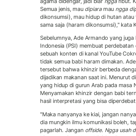
agama didengar, jadi biar
ngga
ribut. K
Semua jenis, mau
di
piara
mau
ngga
di
dikonsumsi), mau hidup di hutan atau t
sama saja (haram dikonsumsi)," kata Ki
Sebelumnya, Ade Armando yang juga ka
Indonesia (PSI) membuat perdebatan d
sebuah konten di kanal YouTube Cokr
tidak semua babi haram dimakan. Ad
tersebut bahwa khinzir berbeda deng
dijadikan makanan saat ini. Menurut di
yang hidup di gurun Arab pada masa
Menyamakan khinzir dengan babi tern
hasil interpretasi yang bisa diperdeba
"Maka nanyanya ke kiai, jangan nany
dia mungkin ilmu komunikasi boleh, tap
pagarlah. Jangan
offside
.
Ngga usah
d