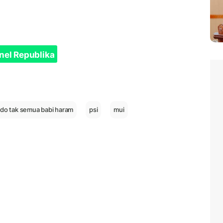
nel Republika
do tak semua babi haram
psi
mui