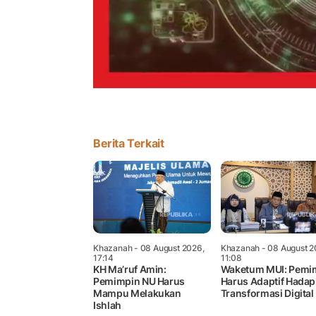
Berita Terkait
Khazanah
- 08 August 2026,
Khazanah
- 08 August 2
17:14
11:08
KH Ma’ruf Amin:
Waketum MUI: Pemi
Pemimpin NU Harus
Harus Adaptif Hadap
Mampu Melakukan
Transformasi Digital
Ishlah