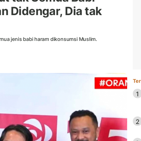
n Didengar, Dia tak
ua jenis babi haram dikonsumsi Muslim.
Ter
1
2