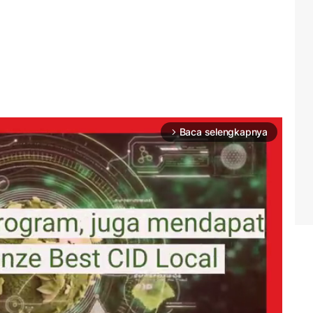
Baca selengkapnya
arrow_forward_ios