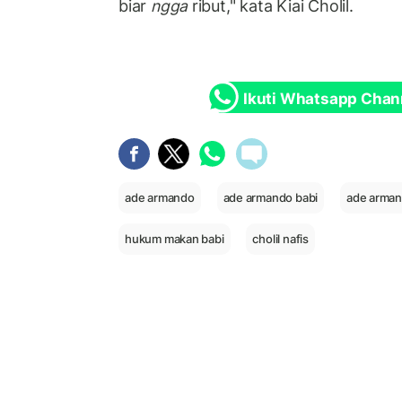
biar
ngga
ribut," kata Kiai Cholil.
Ikuti Whatsapp Chan
ade armando
ade armando babi
ade arman
hukum makan babi
cholil nafis