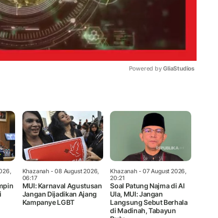
Powered by 
GliaStudios
Mute
026,
Khazanah
- 08 August 2026,
Khazanah
- 07 August 2026,
06:17
20:21
mpin
MUI: Karnaval Agustusan
Soal Patung Najma di Al
i
Jangan Dijadikan Ajang
Ula, MUI: Jangan
Kampanye LGBT
Langsung Sebut Berhala
di Madinah, Tabayun