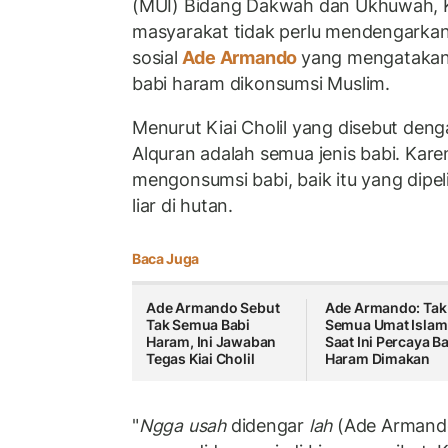
(MUI) Bidang Dakwah dan Ukhuwah, K
masyarakat tidak perlu mendengarkan
sosial
Ade Armando
yang mengatakan 
babi haram dikonsumsi Muslim.
Menurut Kiai Cholil yang disebut den
Alquran adalah semua jenis babi. Kar
mengonsumsi babi, baik itu yang dipe
liar di hutan.
Baca Juga
Ade Armando Sebut
Ade Armando: Tak
Tak Semua Babi
Semua Umat Islam
Haram, Ini Jawaban
Saat Ini Percaya B
Tegas Kiai Cholil
Haram Dimakan
"
Ngga usah
didengar
lah
(Ade Armand