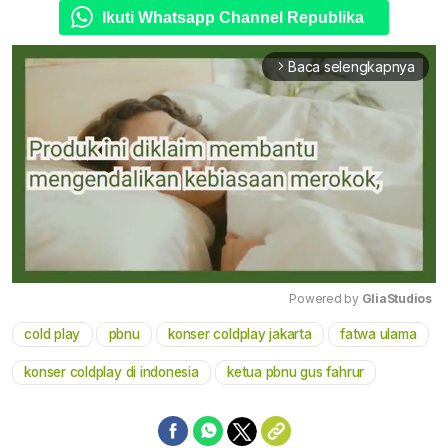
Ikuti Whatsapp Channel Republika
Baca selengkapnya
arrow_forward_ios
Powered by 
GliaStudios
cold play
pbnu
konser coldplay jakarta
fatwa ulama
Mute
konser coldplay di indonesia
ketua pbnu gus fahrur