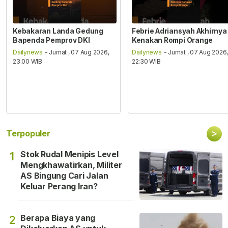
Kebakaran Landa Gedung
Febrie Adriansyah Akhirnya
Bapenda Pemprov DKI
Kenakan Rompi Orange
Dailynews
- Jumat , 07 Aug 2026,
Dailynews
- Jumat , 07 Aug 2026
23:00 WIB
22:30 WIB
>
Terpopuler
Stok Rudal Menipis Level
1
Mengkhawatirkan, Militer
AS Bingung Cari Jalan
Keluar Perang Iran?
Berapa Biaya yang
2