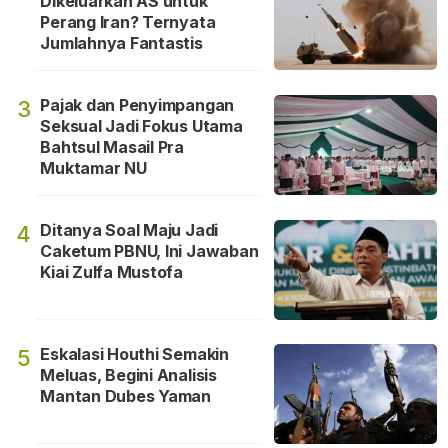
Dikeluarkan AS untuk
Perang Iran? Ternyata
Jumlahnya Fantastis
Pajak dan Penyimpangan
3
Seksual Jadi Fokus Utama
Bahtsul Masail Pra
Muktamar NU
Ditanya Soal Maju Jadi
4
Caketum PBNU, Ini Jawaban
Kiai Zulfa Mustofa
Eskalasi Houthi Semakin
5
Meluas, Begini Analisis
Mantan Dubes Yaman