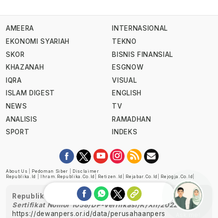
AMEERA
INTERNASIONAL
EKONOMI SYARIAH
TEKNO
SKOR
BISNIS FINANSIAL
KHAZANAH
ESGNOW
IQRA
VISUAL
ISLAM DIGEST
ENGLISH
NEWS
TV
ANALISIS
RAMADHAN
SPORT
INDEKS
About Us
|
Pedoman Siber
|
Disclaimer
Republika.id
|
Ihram.republika.co.id
|
Retizen.id
|
Rejabar.co.id
|
Rejogja.co.id
|
Republika telah diverifikasi oleh Dewan Pers
Sertifikat Nomor 1058/DP-Verifikasi/K/XII/2022
https://dewanpers.or.id/data/perusahaanpers
Ask me!