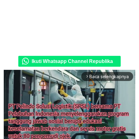
Ikuti Whatsapp Channel Republika
Baca selengkapnya
arrow_forward_ios