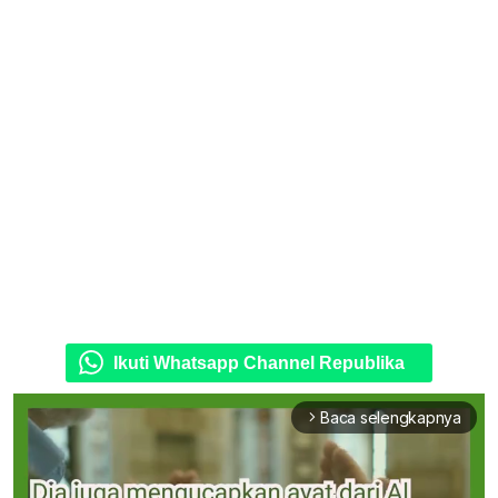
Ikuti Whatsapp Channel Republika
Baca selengkapnya
arrow_forward_ios