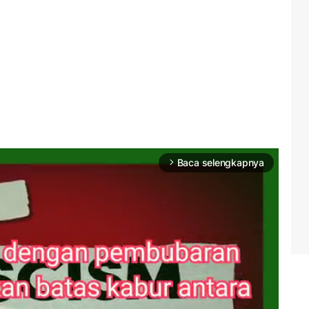
Baca selengkapnya
arrow_forward_ios