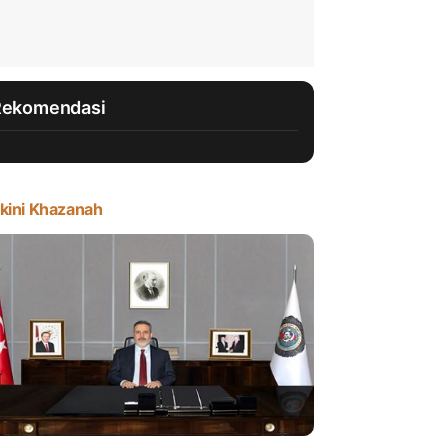
Rekomendasi
kini Khazanah