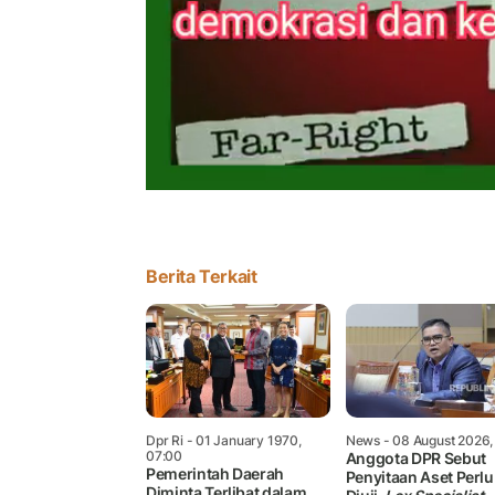
Berita Terkait
Dpr Ri
- 01 January 1970,
News
- 08 August 2026,
07:00
Anggota DPR Sebut
Pemerintah Daerah
Penyitaan Aset Perlu
Diminta Terlibat dalam