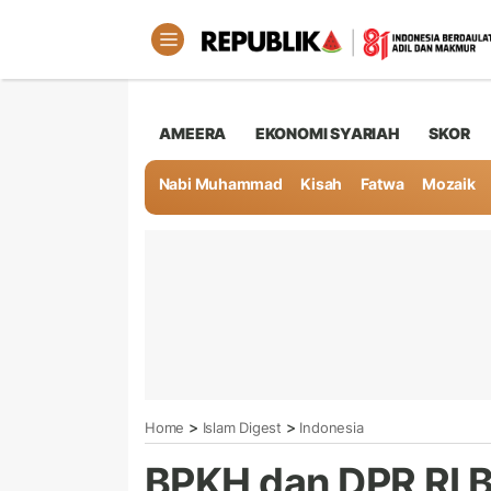
AMEERA
EKONOMI SYARIAH
SKOR
Nabi Muhammad
Kisah
Fatwa
Mozaik
>
>
Home
Islam Digest
Indonesia
BPKH dan DPR RI 