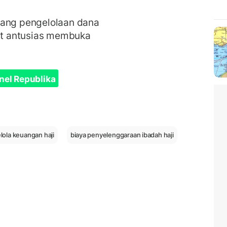
tang pengelolaan dana
gat antusias membuka
nel Republika
ola keuangan haji
biaya penyelenggaraan ibadah haji