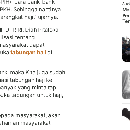
PIH), para bank-bank
Ahad
BPKH. Sehingga nantinya
Men
Per
rangkat haji," ujarnya.
Te
II DPR RI, Diah Pitaloka
isasi tentang
 masyarakat dapat
buka
tabungan haji
di
ank. maka Kita juga sudah
asi tabungan haji ke
anyak yang minta tapi
ka tabungan untuk haji,"
epada masyarakat, akan
pahaman masyarakat