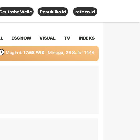
Deutsche Welle
Republika.id
retizen.id
AL
ESGNOW
VISUAL
TV
INDEKS
Maghrib
17:58 WIB
| Minggu, 26 Safar 1448