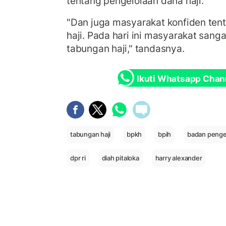
tentang pengelolaan dana haji.
"Dan juga masyarakat konfiden ten
haji. Pada hari ini masyarakat san
tabungan haji," tandasnya.
Ikuti Whatsapp Chan
tabungan haji
bpkh
bpih
badan pengel
dpr ri
diah pitaloka
harry alexander