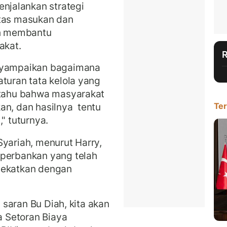
njalankan strategi
atas masukan dan
ih membantu
akat.
enyampaikan bagaimana
turan tata kelola yang
a tahu bahwa masyarakat
Ter
an, dan hasilnya tentu
," tuturnya.
Syariah, menurut Harry,
 perbankan yang telah
dekatkan dengan
i saran Bu Diah, kita akan
 Setoran Biaya