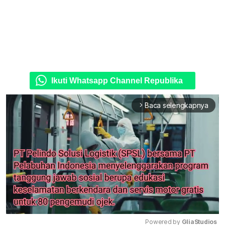
Ikuti Whatsapp Channel Republika
Baca selengkapnya
arrow_forward_ios
Powered by 
GliaStudios