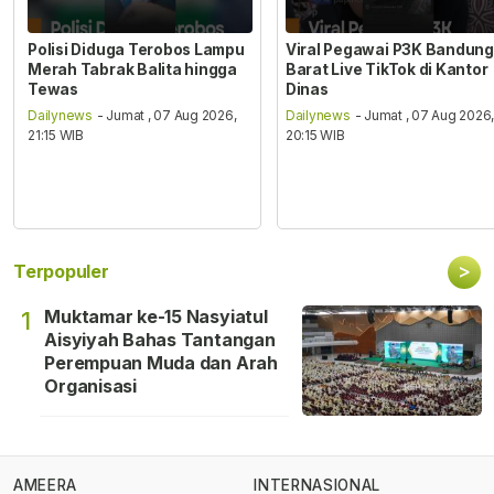
Polisi Diduga Terobos Lampu
Viral Pegawai P3K Bandung
Merah Tabrak Balita hingga
Barat Live TikTok di Kantor
Tewas
Dinas
Dailynews
- Jumat , 07 Aug 2026,
Dailynews
- Jumat , 07 Aug 2026
21:15 WIB
20:15 WIB
>
Terpopuler
Muktamar ke-15 Nasyiatul
1
Aisyiyah Bahas Tantangan
Perempuan Muda dan Arah
Organisasi
AMEERA
INTERNASIONAL