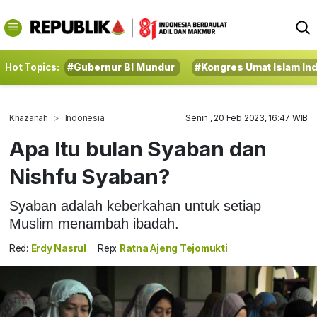
Hot Topics:
#Gubernur BI Mundur
#Kongres Umat Islam In
Khazanah
Indonesia
Senin , 20 Feb 2023, 16:47 WIB
Apa Itu bulan Syaban dan
Nishfu Syaban?
Syaban adalah keberkahan untuk setiap
Muslim menambah ibadah.
Red:
Erdy Nasrul
Rep:
Ratna Ajeng Tejomukti