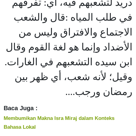
دريد لتشعبهم فيه، أي: تفرقهم
في طلب المياه :قال والشعب
الاجتماع والافتراق وليس من
الأضداد وإنما هو لغة القوم وقال
ابن سيده التشعبهم في الغارات.
وقيل؛ لأنه شعب، أي ظهر بين
رمضان ورجب....
Baca Juga :
Membumikan Makna Isra Miraj dalam Konteks
Bahasa Lokal