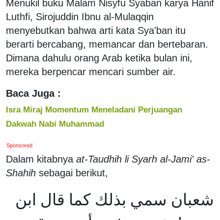
Menukil buku Malam Nisyfu Syaban karya Hanif
Luthfi, Sirojuddin Ibnu al-Mulaqqin
menyebutkan bahwa arti kata Sya'ban itu
berarti bercabang, memancar dan bertebaran.
Dimana dahulu orang Arab ketika bulan ini,
mereka berpencar mencari sumber air.
Baca Juga :
Isra Miraj Momentum Meneladani Perjuangan
Dakwah Nabi Muhammad
Sponsored
Dalam kitabnya
at-Taudhih li Syarh al-Jami' as-
Shahih
sebagai berikut,
شعبان سمي بذلك كما قال ابن