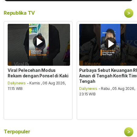
>
Republika TV
Viral Pelecehan Modus
Purbaya Sebut Keuangan RI
Rekam dengan Ponsel di Kaki
Aman di Tengah Konflik Tim
Tengah
Dailynews
- Kamis , 06 Aug 2026,
11:15 WIB
Dailynews
- Rabu , 05 Aug 2026,
23:15 WIB
>
Terpopuler