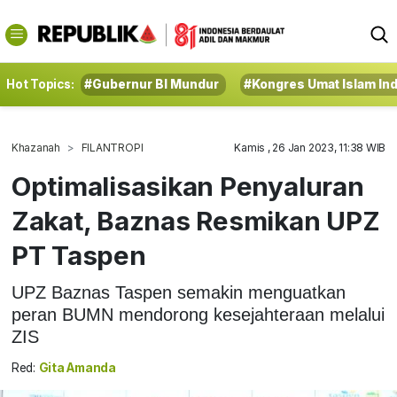
Hot Topics:
#Gubernur BI Mundur
#Kongres Umat Islam In
Khazanah
FILANTROPI
Kamis , 26 Jan 2023, 11:38 WIB
Optimalisasikan Penyaluran
Zakat, Baznas Resmikan UPZ
PT Taspen
UPZ Baznas Taspen semakin menguatkan
peran BUMN mendorong kesejahteraan melalui
ZIS
Red:
Gita Amanda