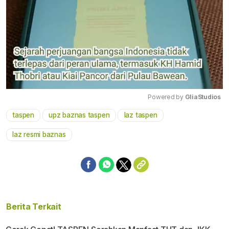
Powered by 
GliaStudios
taspen
upz baznas taspen
laz taspen
Mute
laz resmi baznas
Berita Terkait