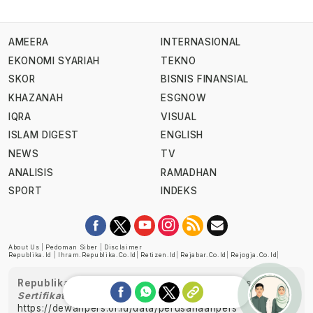
AMEERA
INTERNASIONAL
EKONOMI SYARIAH
TEKNO
SKOR
BISNIS FINANSIAL
KHAZANAH
ESGNOW
IQRA
VISUAL
ISLAM DIGEST
ENGLISH
NEWS
TV
ANALISIS
RAMADHAN
SPORT
INDEKS
About Us
|
Pedoman Siber
|
Disclaimer
Republika.id
|
Ihram.republika.co.id
|
Retizen.id
|
Rejabar.co.id
|
Rejogja.co.id
|
Republika telah diverifikasi oleh Dewan Pers
Sertifikat Nomor 1058/DP-Verifikasi/K/XII/2022
https://dewanpers.or.id/data/perusahaanpers