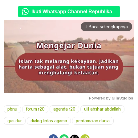
Ikuti Whatsapp Channel Republika
Baca selengkapnya
arrow_forward_ios
Powered by 
GliaStudios
pbnu
forum r20
agenda r20
ulil abshar abdallah
Mute
gus dur
dialog lintas agama
perdamaian dunia