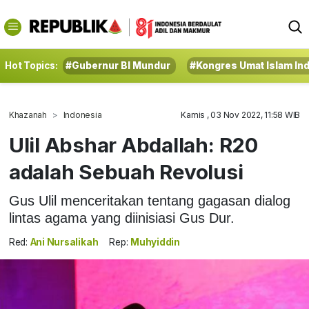
Hot Topics:
#Gubernur BI Mundur
#Kongres Umat Islam In
Khazanah
Indonesia
Kamis , 03 Nov 2022, 11:58 WIB
Ulil Abshar Abdallah: R20
adalah Sebuah Revolusi
Gus Ulil menceritakan tentang gagasan dialog
lintas agama yang diinisiasi Gus Dur.
Red:
Ani Nursalikah
Rep:
Muhyiddin