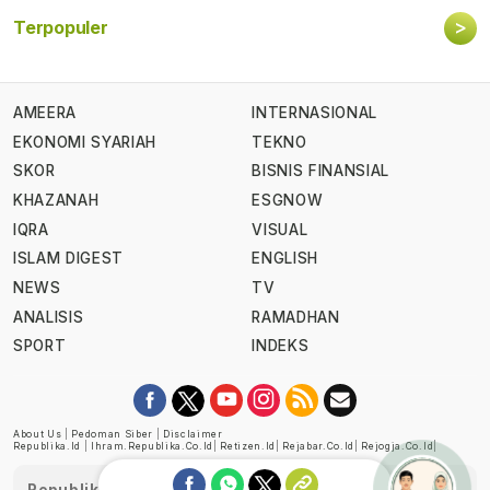
>
Terpopuler
AMEERA
INTERNASIONAL
EKONOMI SYARIAH
TEKNO
SKOR
BISNIS FINANSIAL
KHAZANAH
ESGNOW
IQRA
VISUAL
ISLAM DIGEST
ENGLISH
NEWS
TV
ANALISIS
RAMADHAN
SPORT
INDEKS
About Us
|
Pedoman Siber
|
Disclaimer
Republika.id
|
Ihram.republika.co.id
|
Retizen.id
|
Rejabar.co.id
|
Rejogja.co.id
|
Republika telah diverifikasi oleh Dewan Pers