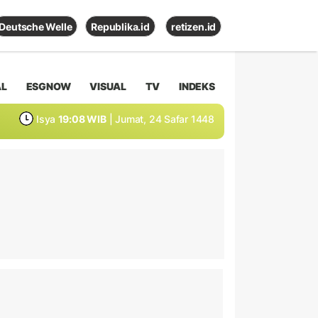
Deutsche Welle
Republika.id
retizen.id
AL
ESGNOW
VISUAL
TV
INDEKS
Isya
19:08 WIB
| Jumat, 24 Safar 1448