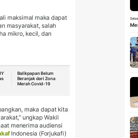
gali maksimal maka dapat
Selas
an masyarakat, salah
Men
 mikro, kecil, dan
IY
Balikpapan Belum
as
Beranjak dari Zona
Merah Covid-19
mbangkan, maka dapat kita
rakat,” ungkap Wakil
saat menerima audiensi
akaf
Indonesia (Forjukafi)