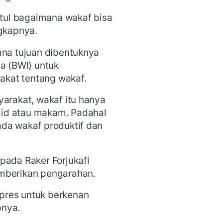
etul bagaimana wakaf bisa
ngkapnya.
ana tujuan dibentuknya
ia (BWI) untuk
kat tentang wakaf.
yarakat, wakaf itu hanya
id atau makam. Padahal
ada wakaf produktif dan
pada Raker Forjukafi
mberikan pengarahan.
pres untuk berkenan
pnya.