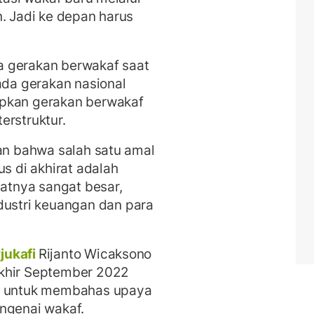
n. Jadi ke depan harus
a gerakan berwakaf saat
ada gerakan nasional
apkan gerakan berwakaf
erstruktur.
san bahwa salah satu amal
us di akhirat adalah
aatnya sangat besar,
stri keuangan dan para
jukafi
Rijanto Wicaksono
akhir September 2022
r) untuk membahas upaya
ngenai wakaf.