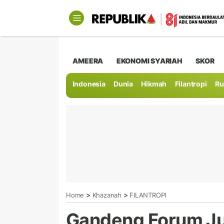
AMEERA
EKONOMI SYARIAH
SKOR
Indonesia
Dunia
Hikmah
Filantropi
Ru
>
>
Home
Khazanah
FILANTROPI
Gandeng Forum Ju