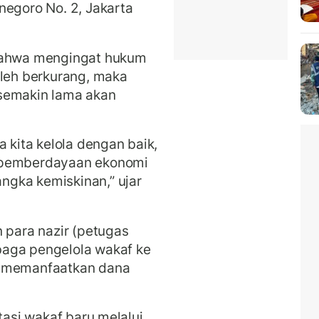
negoro No. 2, Jakarta
 bahwa mengingat hukum
oleh berkurang, maka
semakin lama akan
a kita kelola dengan baik,
k pemberdayaan ekonomi
gka kemiskinan,” ujar
 para nazir (petugas
baga pengelola wakaf ke
m memanfaatkan dana
tasi wakaf baru melalui