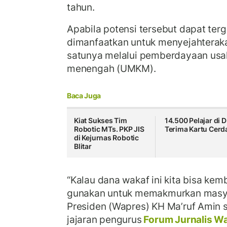
tahun.
Apabila potensi tersebut dapat ter
dimanfaatkan untuk menyejahterak
satunya melalui pemberdayaan usaha
menengah (UMKM).
Baca Juga
Kiat Sukses Tim
14.500 Pelajar di D
Robotic MTs. PKP JIS
Terima Kartu Cerd
di Kejurnas Robotic
Blitar
“Kalau dana wakaf ini kita bisa ke
gunakan untuk memakmurkan masya
Presiden (Wapres) KH Ma’ruf Amin 
jajaran pengurus
Forum Jurnalis W