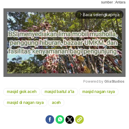
sumber : Antara
Baca selengkapnya
arrow_forward_ios
Powered by 
GliaStudios
masjid giok aceh
masjid baitul a'la
masjid nagan raya
Mute
masjid di nagan raya
aceh