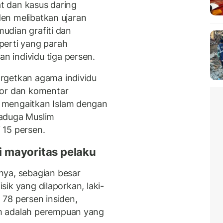
at dan kasus daring
iden melibatkan ujaran
mudian grafiti dan
perti yang parah
 individu tiga persen.
rgetkan agama individu
tor dan komentar
 mengaitkan Islam dengan
raduga Muslim
15 persen.
ai mayoritas pelaku
nya, sebagian besar
isik yang dilaporkan, laki-
m 78 persen insiden,
m adalah perempuan yang