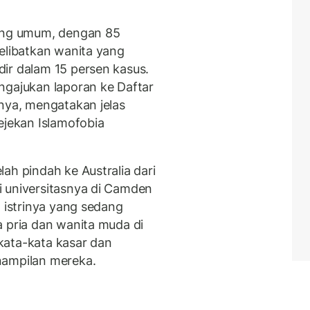
ling umum, dengan 85
melibatkan wanita yang
ir dalam 15 persen kasus.
ngajukan laporan ke Daftar
inya, mengatakan jelas
ejekan Islamofobia
ah pindah ke Australia dari
i universitasnya di Camden
h istrinya yang sedang
a pria dan wanita muda di
kata-kata kasar dan
nampilan mereka.