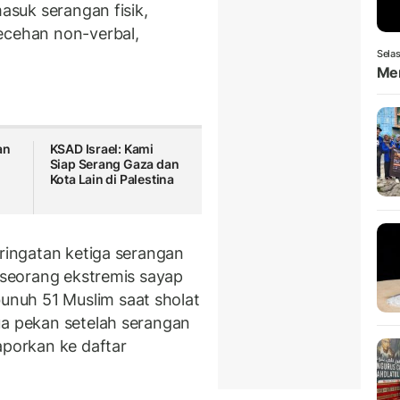
masuk serangan fisik,
ecehan non-verbal,
Selas
Men
an
KSAD Israel: Kami
Siap Serang Gaza dan
Kota Lain di Palestina
eringatan ketiga serangan
a seorang ekstremis sayap
nuh 51 Muslim saat sholat
ua pekan setelah serangan
aporkan ke daftar