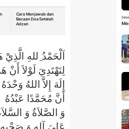
in
Cara Menjawab dan
Selas
Bacaan Doa Setelah
Men
Adzan
اَلْحَمْدُ ِللهِ الَّذِيْ هَ
لِنَهْتَدِيَ لَوْلاَ أَنْ ه
إِلَهَ إِلاَّ اللهُ وَحْدَه
أَنَّ مُحَمَّدًا .
وَ الصَّلاَةُ وَ السَّلاَمُ
عَليَ آلِهِ وَ صَحْبِهِ و