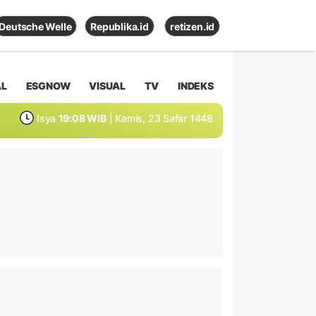
Deutsche Welle
Republika.id
retizen.id
AL
ESGNOW
VISUAL
TV
INDEKS
Isya
19:08 WIB
| Kamis, 23 Safar 1448