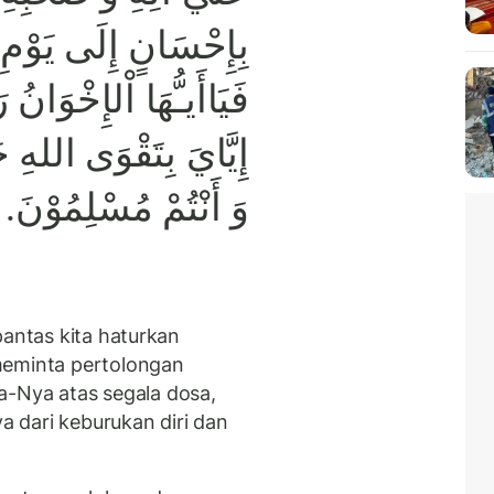
بِإِحْسَانٍ إِلَى يَوْمِ ال
فَيَاأَيـُّهَا اْلإِخْوَان
إِيَّايَ بِتَقْوَى اللهِ حَقّ
وَ أَنْتُمْ مُسْلِمُوْنَ.
pantas kita haturkan
meminta pertolongan
Nya atas segala dosa,
 dari keburukan diri dan