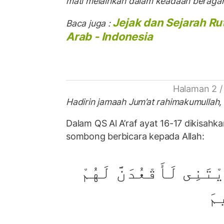
mati melainkan dalam keadaan beragam
Jejak dan Sejarah Ru
Baca juga :
Arab - Indonesia
Halaman 2 /
Hadirin jamaah Jum’at rahimakumullah,
Dalam QS Al A’raf ayat 16-17 dikisah
sombong berbicara kepada Allah:
ْتَنِى لَأَقْعُدَنَّ لَهُمْ
مَ