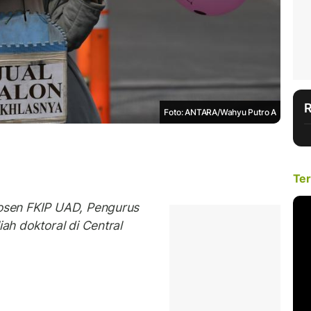
Foto: ANTARA/Wahyu Putro A
Ter
sen FKIP UAD, Pengurus
h doktoral di Central