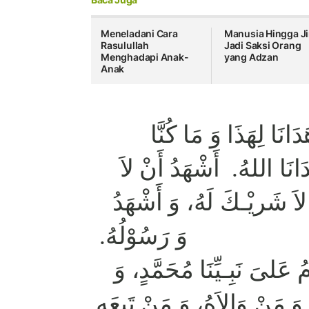
Meneladani Cara
Manusia Hingga J
Rasulullah
Jadi Saksi Orang
Menghadapi Anak-
yang Adzan
Anak
دَانَا لِهَذَا وَ مَا كُنَّا
َدَانَا اللهُ. أَشْهَدُ أَنْ لاَ
ُ لاَ شَريْـكَ لَهُ، وَ أَشْهَدُ
عَبْدُهُ وَ رَسُوْلُهُ
 عَلىَ نَبِـيِّنَا مُحَمَّدٍ، وَ
َ مَنْ وَالاَهُ، وَ مَنْ تَبِعَه