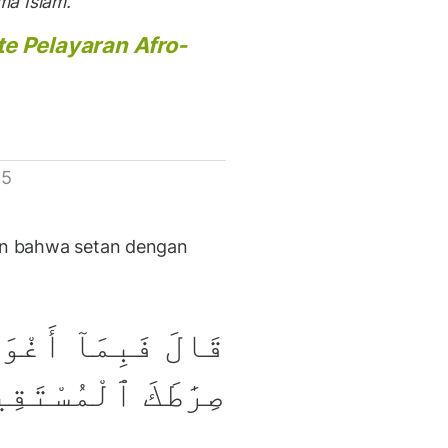
a Islam.”
te Pelayaran Afro-
 5
kan bahwa setan dengan
قَالَ فَبِمَآ أَغْوَي
صِرَٰطَكَ ٱلْمُسْتَقِي