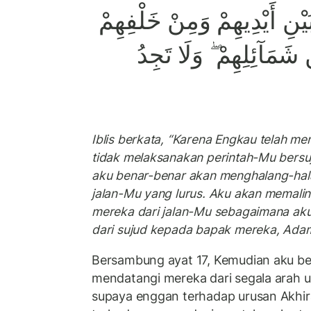
بَيْنِ أَيْدِيهِمْ وَمِنْ خَلْفِهِمْ
شَمَآئِلِهِمْ ۖ وَلَا تَجِدُ
Iblis berkata, “Karena Engkau telah m
tidak melaksanakan perintah-Mu bers
aku benar-benar akan menghalang-hal
jalan-Mu yang lurus. Aku akan memal
mereka dari jalan-Mu sebagaimana aku 
dari sujud kepada bapak mereka, Ada
Bersambung ayat 17, Kemudian aku b
mendatangi mereka dari segala arah
supaya enggan terhadap urusan Akhi