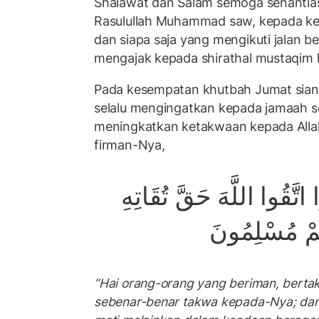
Shalawat dan Salam semoga senantia
Rasulullah Muhammad saw, kepada ke
dan siapa saja yang mengikuti jalan be
mengajak kepada shirathal mustaqim h
Pada kesempatan khutbah Jumat siang h
selalu mengingatkan kepada jamaah s
meningkatkan ketakwaan kepada All
firman-Nya,
ا اتَّقُوا اللَّهَ حَقَّ تُقَاتِهِ
نْتُمْ مُسْلِمُونَ
“Hai orang-orang yang beriman, berta
sebenar-benar takwa kepada-Nya; dan 