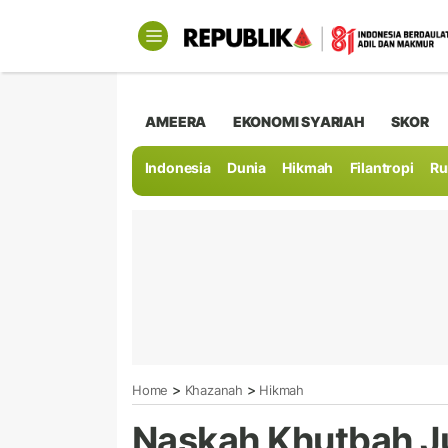
AMEERA
EKONOMI SYARIAH
SKOR
Indonesia
Dunia
Hikmah
Filantropi
Ru
>
>
Home
Khazanah
Hikmah
Naskah Khutbah J