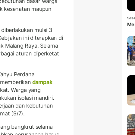
i kebutuhan dasar warga
ik kesehatan maupun
Selas
Men
 diberlakukan mulai 3
ebijakan ini diterapkan di
uk Malang Raya. Selama
bagai aturan diperketat
Wahyu Perdana
 memberikan
dampak
kat. Warga yang
kukan isolasi mandiri.
erjaan dan kebutuhan
mat (9/7).
yang bangkrut selama
babkan perusahaan harus