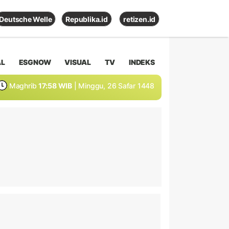
Deutsche Welle
Republika.id
retizen.id
AL
ESGNOW
VISUAL
TV
INDEKS
Maghrib
17:58 WIB
| Minggu, 26 Safar 1448