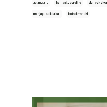
act malang
humanity careline
dampak ekon
menjaga solidaritas
isolasi mandiri