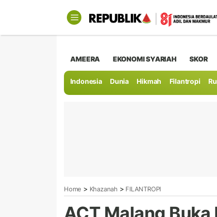
AMEERA
EKONOMI SYARIAH
SKOR
Indonesia
Dunia
Hikmah
Filantropi
Ru
>
>
Home
Khazanah
FILANTROPI
ACT Malang Buka 