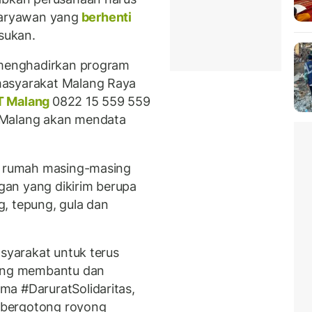
aryawan yang
berhenti
sukan.
g menghadirkan program
masyarakat Malang Raya
 Malang
0822 15 559 559
 Malang akan mendata
ke rumah masing-masing
an yang dikirim berupa
, tepung, gula dan
asyarakat untuk terus
ling membantu dan
ma #DaruratSolidaritas,
 bergotong royong