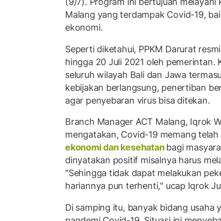
(9/7). Program ini bertujuan melayan
Malang yang terdampak Covid-19, ba
ekonomi.
Seperti diketahui, PPKM Darurat resmi
hingga 20 Juli 2021 oleh pemerintan. K
seluruh wilayah Bali dan Jawa termas
kebijakan berlangsung, penertiban ber
agar penyebaran virus bisa ditekan.
Branch Manager ACT Malang, Iqrok 
mengatakan, Covid-19 memang telah
ekonomi dan kesehatan
bagi masyara
dinyatakan positif misalnya harus mela
"Sehingga tidak dapat melakukan pek
hariannya pun terhenti," ucap Iqrok Ju
Di samping itu, banyak bidang usaha 
pandemi Covid-19. Situasi ini menye