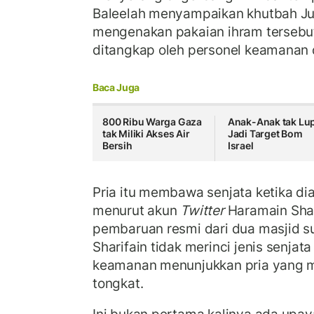
Baleelah menyampaikan khutbah Ju
mengenakan pakaian ihram tersebu
ditangkap oleh personel keamanan 
Baca Juga
800 Ribu Warga Gaza
Anak-Anak tak Lu
tak Miliki Akses Air
Jadi Target Bom
Bersih
Israel
Pria itu membawa senjata ketika di
menurut akun
Twitter
Haramain Shar
pembaruan resmi dari dua masjid s
Sharifain tidak merinci jenis senjat
keamanan menunjukkan pria yang 
tongkat.
Ini bukan pertama kalinya ada upay