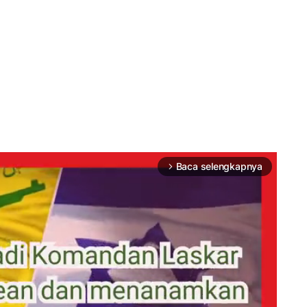
Baca selengkapnya
arrow_forward_ios