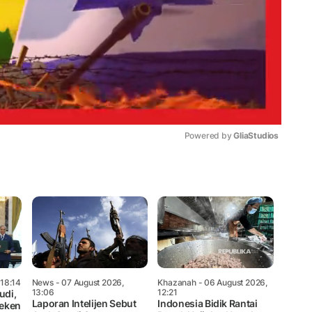
Powered by 
GliaStudios
Mute
 18:14
News
- 07 August 2026,
Khazanah
- 06 August 2026,
13:06
12:21
udi,
Laporan Intelijen Sebut
Indonesia Bidik Rantai
Teken