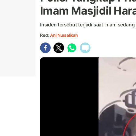
Imam Masjidil Ha
Insiden tersebut terjadi saat imam seda
Red:
Ani Nursalikah