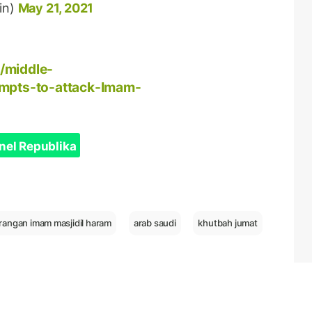
in)
May 21, 2021
s/middle-
mpts-to-attack-Imam-
nel Republika
angan imam masjidil haram
arab saudi
khutbah jumat