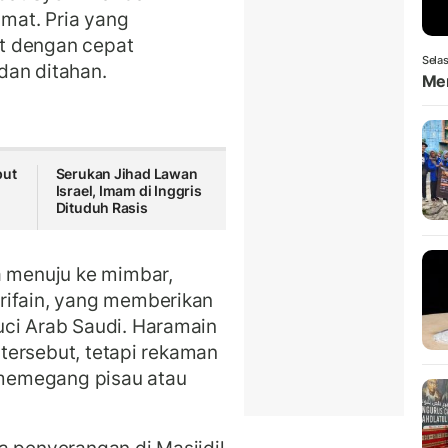
mat. Pria yang
t dengan cepat
Selas
dan ditahan.
Men
put
Serukan Jihad Lawan
Israel, Imam di Inggris
Dituduh Rasis
a menuju ke mimbar,
ifain, yang memberikan
uci Arab Saudi. Haramain
a tersebut, tetapi rekaman
memegang pisau atau
a penyerangan di Masjidil