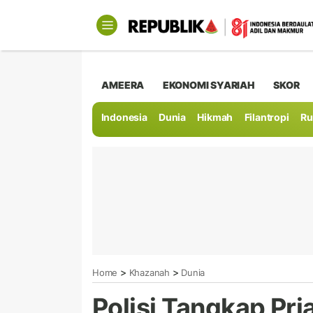
AMEERA
EKONOMI SYARIAH
SKOR
Indonesia
Dunia
Hikmah
Filantropi
Ru
>
>
Home
Khazanah
Dunia
Polisi Tangkap Pr