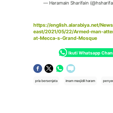
— Haramain Sharifain (@hsharifa
https://english.alarabiya.net/New
east/2021/05/22/Armed-man-atte
at-Mecca-s-Grand-Mosque
Ikuti Whatsapp Chan
pria bersenjata
imam masjidil haram
penyer