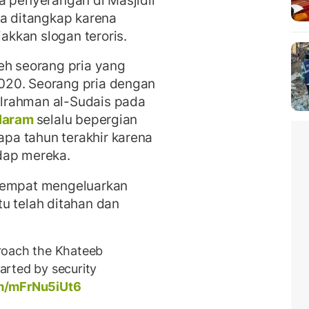
ia ditangkap karena
kkan slogan teroris.
eh seorang pria yang
020. Seorang pria dengan
lrahman al-Sudais pada
 Haram
selalu bepergian
pa tahun terakhir karena
dap mereka.
etempat mengeluarkan
u telah ditahan dan
roach the Khateeb
rted by security
om/mFrNu5iUt6