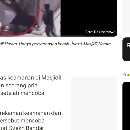
Foto: Dok Istimewa
dil Haram. Upaya penyerangan khatib Jumat Masjidil Haram
Ter
s keamanan di Masjidil
n seorang pria
n setelah mencoba
, rekaman keamanan dari
 tersebut mencoba
pat Syekh Bandar