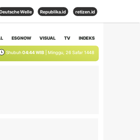
Deutsche Welle
Republika.id
retizen.id
AL
ESGNOW
VISUAL
TV
INDEKS
Shubuh
04:44 WIB
| Minggu, 26 Safar 1448