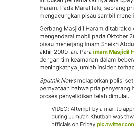
Haram. Pada Maret lalu, seorang pr
mengacungkan pisau sambil meneria
Gerbang Masjidil Haram ditabrak ol
mengendarai mobil pada Oktober 2
pisau menerjang Imam Sheikh Abdu
akhir 2000-an. Para
imam Masjidil
dengan tim keamanan dalam bebera
meningkatnya jumlah insiden terha
Sputnik News
melaporkan polisi s
pernyataan bahwa pria penyerang it
proses penyelidikan telah dimulai.
VIDEO: Attempt by a man to app
during Jumu’ah Khutbah was thwa
officials on Friday
pic.twitter.c