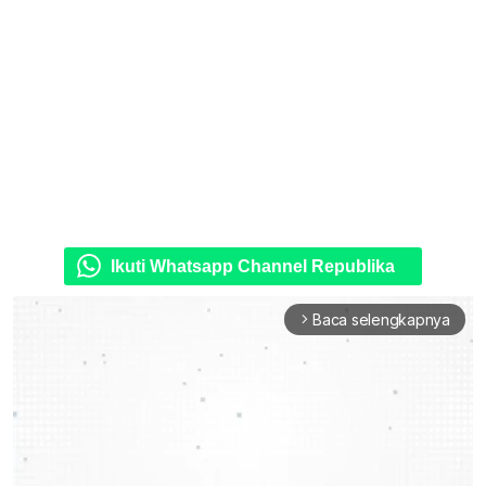
Ikuti Whatsapp Channel Republika
Baca selengkapnya
arrow_forward_ios