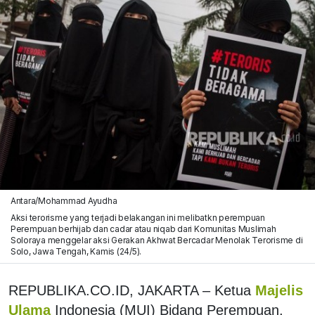
Antara/Mohammad Ayudha
Aksi terorisme yang terjadi belakangan ini melibatkn perempuan
Perempuan berhijab dan cadar atau niqab dari Komunitas Muslimah
Soloraya menggelar aksi Gerakan Akhwat Bercadar Menolak Terorisme di
Solo, Jawa Tengah, Kamis (24/5).
REPUBLIKA.CO.ID, JAKARTA – Ketua
Majelis
Ulama
Indonesia (MUI) Bidang Perempuan,