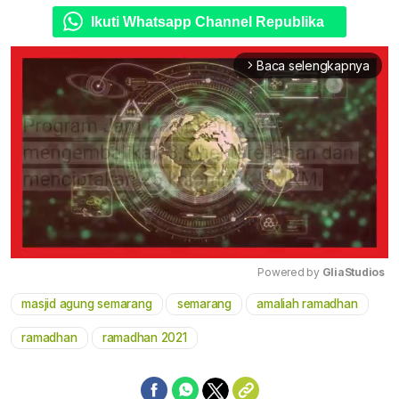
Ikuti Whatsapp Channel Republika
Baca selengkapnya
arrow_forward_ios
Powered by 
GliaStudios
masjid agung semarang
semarang
amaliah ramadhan
Mute
ramadhan
ramadhan 2021