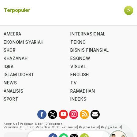
>
Terpopuler
AMEERA
INTERNASIONAL
EKONOMI SYARIAH
TEKNO
SKOR
BISNIS FINANSIAL
KHAZANAH
ESGNOW
IQRA
VISUAL
ISLAM DIGEST
ENGLISH
NEWS
TV
ANALISIS
RAMADHAN
SPORT
INDEKS
About Us
|
Pedoman Siber
|
Disclaimer
Republika.id
|
Ihram.republika.co.id
|
Retizen.id
|
Rejabar.co.id
|
Rejogja.co.id
|