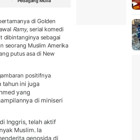
Pedagang Mulia
pertamanya di Golden
 awal
Ramy,
serial komedi
t dibintanginya sebagai
n seorang Muslim Amerika
yang putus asa di New
gambaran positifnya
tahun ini juga
Ahmed yang
ampilannya di miniseri
i Inggris, telah aktif
nyak Muslim. Ia
nderita genosida di