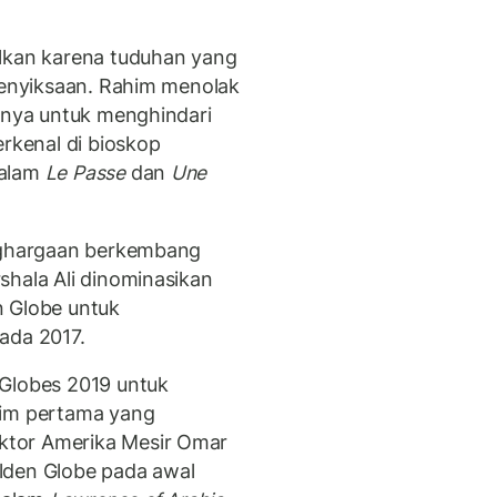
alkan karena tuduhan yang
 penyiksaan. Rahim menolak
ernya untuk menghindari
erkenal di bioskop
dalam
Le Passe
dan
Une
enghargaan berkembang
shala Ali dinominasikan
n Globe untuk
ada 2017.
 Globes 2019 untuk
lim pertama yang
ktor Amerika Mesir Omar
lden Globe pada awal