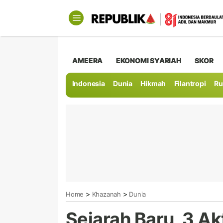
AMEERA
EKONOMI SYARIAH
SKOR
Indonesia
Dunia
Hikmah
Filantropi
Ru
>
>
Home
Khazanah
Dunia
Sejarah Baru, 3 A