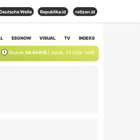
Deutsche Welle
Republika.id
retizen.id
AL
ESGNOW
VISUAL
TV
INDEKS
Shubuh
04:44 WIB
| Jumat, 24 Safar 1448