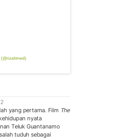
d (@rizahmed)
 2
lah yang pertama. Film
The
ehidupan nyata
anan Teluk Guantanamo
salah tuduh sebagai