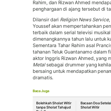
Rahim, dan Rizwan Ahmed mendapa
penghargaan di ajang tersebut di t
Dilansir dari
Religion News Service
,
Youssef akan mempertahankan pen
terbaik dalam serial televisi musik
dimenangkannya tahun lalu untuk k
Sementara Tahar Rahim asal Pranci
tahanan Teluk Guantanamo dalam f
aktor Inggris Rizwan Ahmed, yang
Metal
sebagai drummer yang kehil
bersaing untuk mendapatkan penamp
dramatis.
Baca Juga
Bolehkah Sholat Witir
Bacaan Doa Setela
tanpa Sholat Tahajud
Sholat Witir