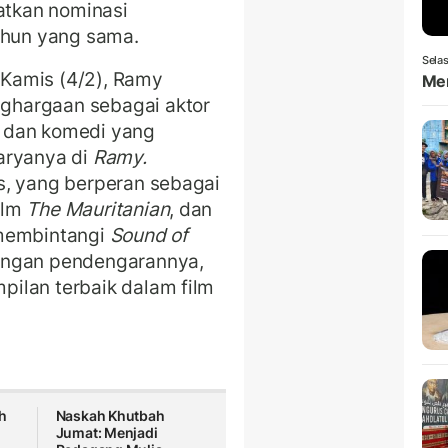
tkan nominasi
ahun yang sama.
Selas
 Kamis (4/2), Ramy
Men
ghargaan sebagai aktor
al dan komedi yang
aryanya di
Ramy.
s, yang berperan sebagai
ilm
The Mauritanian
, dan
 membintangi
Sound of
angan pendengarannya,
ilan terbaik dalam film
h
Naskah Khutbah
Jumat: Menjadi