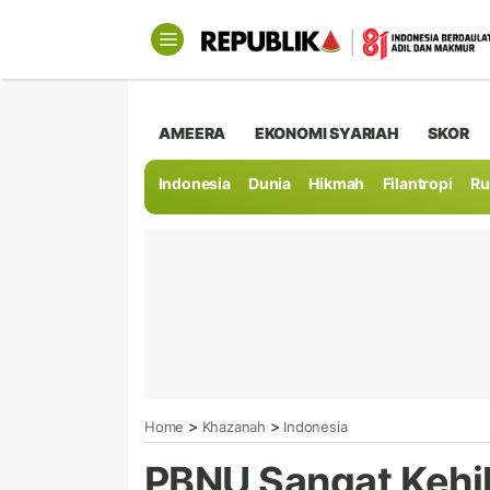
AMEERA
EKONOMI SYARIAH
SKOR
Indonesia
Dunia
Hikmah
Filantropi
Ru
>
>
Home
Khazanah
Indonesia
PBNU Sangat Kehi