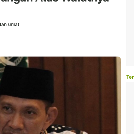
utan umat
Ter