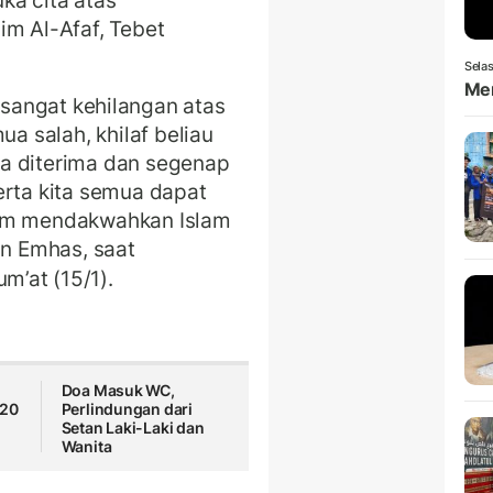
ka cita atas
im Al-Afaf, Tebet
Selas
Men
 sangat kehilangan atas
 salah, khilaf beliau
a diterima dan segenap
erta kita semua dapat
lam mendakwahkan Islam
in Emhas, saat
um’at (15/1).
Doa Masuk WC,
 20
Perlindungan dari
Setan Laki-Laki dan
Wanita