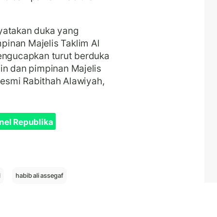
yatakan duka yang
inan Majelis Taklim Al
mengucapkan turut berduka
in dan pimpinan Majelis
 resmi Rabithah Alawiyah,
nel Republika
l
habib ali assegaf