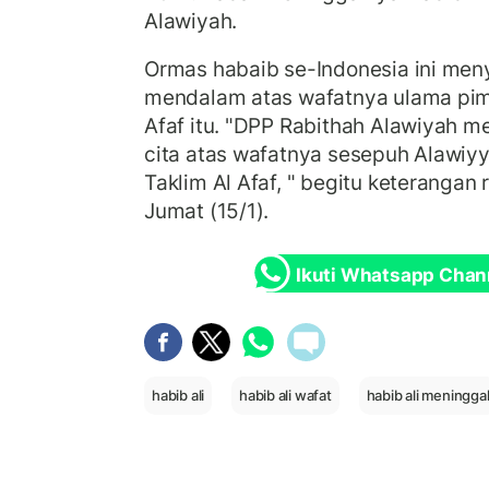
Alawiyah.
Ormas habaib se-Indonesia ini men
mendalam atas wafatnya ulama pimp
Afaf itu. "DPP Rabithah Alawiyah 
cita atas wafatnya sesepuh Alawiyy
Taklim Al Afaf, " begitu keterangan
Jumat (15/1).
Ikuti Whatsapp Chan
habib ali
habib ali wafat
habib ali meningga