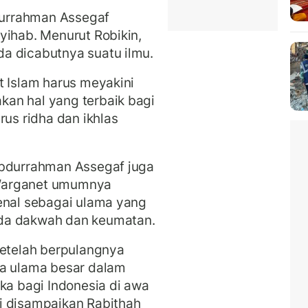
bdurrahman Assegaf
yihab. Menurut Robikin,
a dicabutnya suatu ilmu.
t Islam harus meyakini
an hal yang terbaik bagi
rus ridha dan ikhlas
bdurrahman Assegaf juga
Warganet umumnya
enal sebagai ulama yang
da dakwah dan keumatan.
setelah berpulangnya
ua ulama besar dalam
ka bagi Indonesia di awa
i disampaikan Rabithah