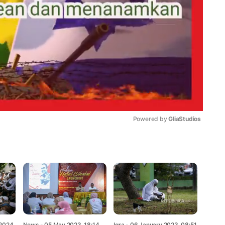
Powered by 
GliaStudios
Mute
2024,
News
- 05 May 2023, 18:14
Iqra
- 06 January 2023, 08:51