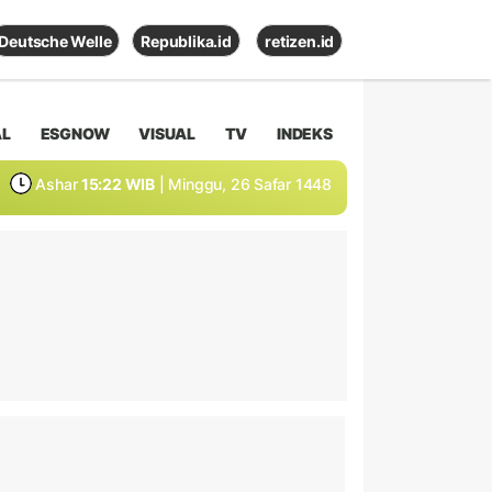
Deutsche Welle
Republika.id
retizen.id
AL
ESGNOW
VISUAL
TV
INDEKS
Ashar
15:22 WIB
| Minggu, 26 Safar 1448