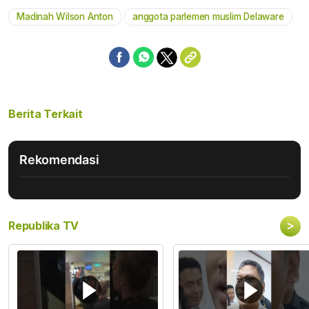
Madinah Wilson Anton
anggota parlemen muslim Delaware
Mute
Berita Terkait
Rekomendasi
>
Republika TV