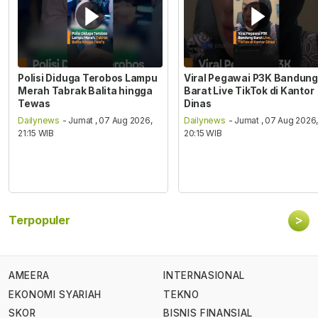
Polisi Diduga Terobos Lampu
Viral Pegawai P3K Bandung
Merah Tabrak Balita hingga
Barat Live TikTok di Kantor
Tewas
Dinas
Dailynews
- Jumat , 07 Aug 2026,
Dailynews
- Jumat , 07 Aug 2026
21:15 WIB
20:15 WIB
>
Terpopuler
AMEERA
INTERNASIONAL
EKONOMI SYARIAH
TEKNO
SKOR
BISNIS FINANSIAL