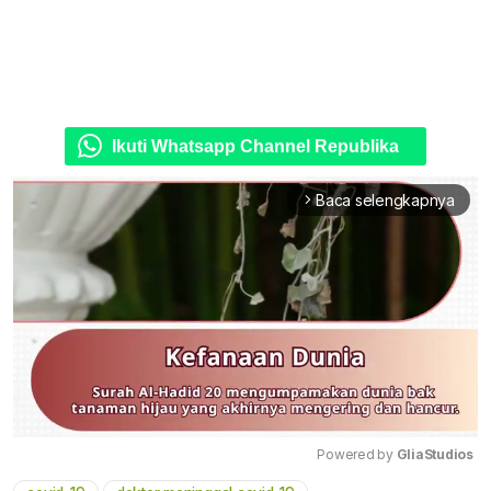
Ikuti Whatsapp Channel Republika
Baca selengkapnya
arrow_forward_ios
Powered by 
GliaStudios