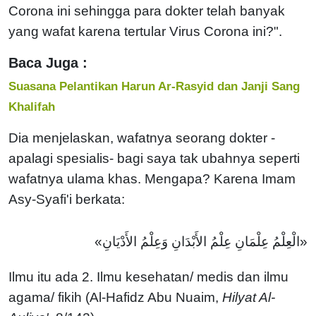
Corona ini sehingga para dokter telah banyak
yang wafat karena tertular Virus Corona ini?".
Baca Juga :
Suasana Pelantikan Harun Ar-Rasyid dan Janji Sang
Khalifah
Dia menjelaskan, wafatnya seorang dokter -
apalagi spesialis- bagi saya tak ubahnya seperti
wafatnya ulama khas. Mengapa? Karena Imam
Asy-Syafi'i berkata:
«اﻟْﻌِﻠْﻢُ ﻋِﻠْﻤَﺎﻥِ ﻋِﻠْﻢُ اﻷَﺑْﺪَاﻥِ ﻭَﻋِﻠْﻢُ اﻷَﺩْﻳَﺎﻥِ»
Ilmu itu ada 2. Ilmu kesehatan/ medis dan ilmu
agama/ fikih (Al-Hafidz Abu Nuaim,
Hilyat Al-