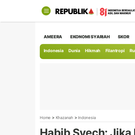
AMEERA
EKONOMI SYARIAH
SKOR
Indonesia
Dunia
Hikmah
Filantropi
Ru
>
>
Home
Khazanah
Indonesia
Habib Syech: Jika 