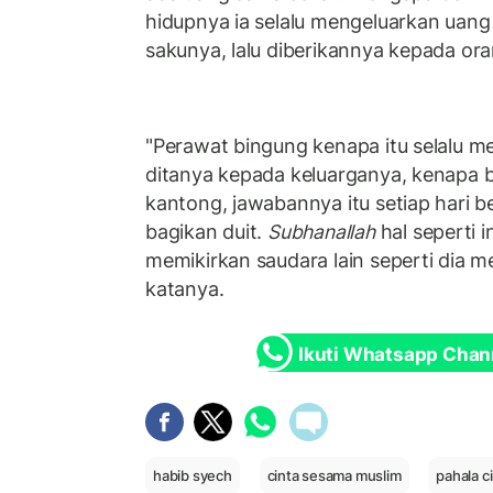
hidupnya ia selalu mengeluarkan uang
sakunya, lalu diberikannya kepada ora
"Perawat bingung kenapa itu selalu m
ditanya kepada keluarganya, kenapa 
kantong, jawabannya itu setiap hari be
bagikan duit.
Subhanallah
hal seperti i
memikirkan saudara lain seperti dia me
katanya.
Ikuti Whatsapp Chan
habib syech
cinta sesama muslim
pahala c