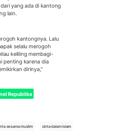
 dari yang ada di kantong
ng lain.
erogoh kantongnya. Lalu
bapak selalu merogoh
liau keliling membagi-
ni penting karena dia
mikirkan dirinya,"
nel Republika
inta sesama muslim
cinta dalam islam