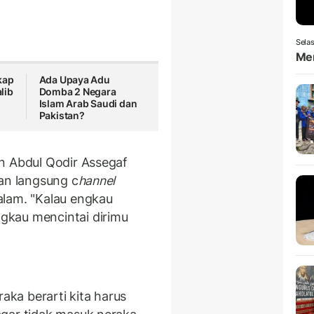
Selas
Men
kap
Ada Upaya Adu
lib
Domba 2 Negara
Islam Arab Saudi dan
Pakistan?
in Abdul Qodir Assegaf
kan langsung c
hannel
alam. "Kalau engkau
gkau mencintai dirimu
raka berarti kita harus