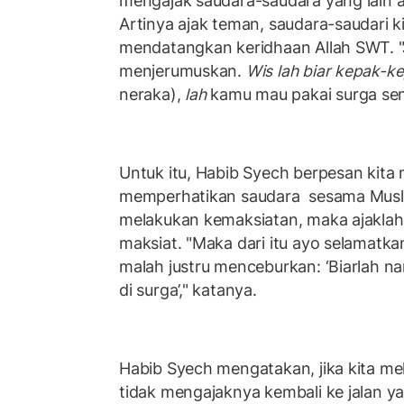
mengajak saudara-saudara yang lain a
Artinya ajak teman, saudara-saudari ki
mendatangkan keridhaan Allah SWT. 
menjerumuskan.
Wis lah biar kepak-k
neraka),
lah
kamu mau pakai surga sen
Untuk itu, Habib Syech berpesan kita
memperhatikan saudara sesama Muslim
melakukan kemaksiatan, maka ajaklah 
maksiat. "Maka dari itu ayo selamatkan
malah justru menceburkan: ‘Biarlah na
di surga’," katanya.
Habib Syech mengatakan, jika kita mel
tidak mengajaknya kembali ke jalan yan