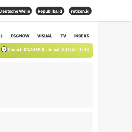
Deutsche Welle
Republika.id
retizen.id
AL
ESGNOW
VISUAL
TV
INDEKS
Shubuh
04:44 WIB
| Jumat, 24 Safar 1448