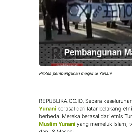
Protes pembangunan masjid di Yunani
REPUBLIKA.CO.ID, Secara keseluruha
Yunani
berasal dari latar belakang etn
berbeda. Mereka berasal dari etnis T
Muslim Yunani
yang memeluk Islam, 
dan 18 Masehi.