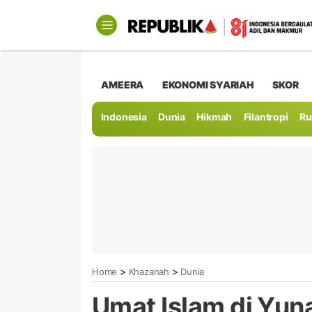
AMEERA
EKONOMI SYARIAH
SKOR
Indonesia
Dunia
Hikmah
Filantropi
Ru
>
>
Home
Khazanah
Dunia
Umat Islam di Yuna