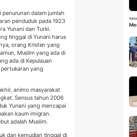
i penurunan dalam jumlah
Selas
karan penduduk pada 1923
Men
ra Yunani dan Turki.
ng tinggal di Yunani harus
knya, orang Kristen yang
 Namun, Muslim yang ada di
ang ada di Kepulauan
 pertukaran yang
akhir, animo masyarakat
ngkat. Sensus tahun 2006
duk Yunani yang mencapai
rupakan kaum imigran.
ebut adalah Muslim.
k dan kemudian tinggal di