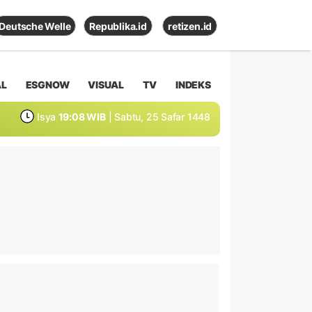
Deutsche Welle
Republika.id
retizen.id
AL
ESGNOW
VISUAL
TV
INDEKS
Isya
19:08 WIB
| Sabtu, 25 Safar 1448