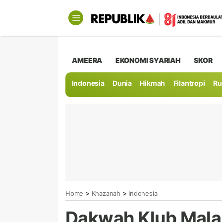
AMEERA
EKONOMI SYARIAH
SKOR
Indonesia
Dunia
Hikmah
Filantropi
Ru
>
>
Home
Khazanah
Indonesia
Dakwah Klub Malam