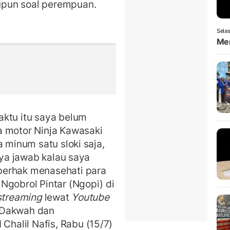
upun soal perempuan.
Selas
Men
aktu itu saya belum
a motor Ninja Kawasaki
a minum satu sloki saja,
aya jawab kalau saya
berhak menasehati para
Ngobrol Pintar (Ngopi) di
 streaming
lewat
Youtube
 Dakwah dan
alil Nafis, Rabu (15/7)