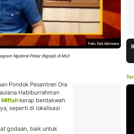
Foto: Dok Istimewa
rogram Ngobrol Pintar (Ngopi) di MUI
Ter
nan Pondok Pesantren Ora
 Maulana Habiburrahman
 Miftah
kerap berdakwah
, seperti di lokalisasi
at godaan, baik untuk