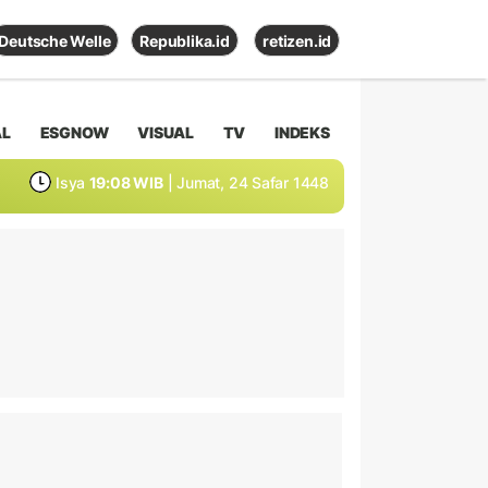
Deutsche Welle
Republika.id
retizen.id
AL
ESGNOW
VISUAL
TV
INDEKS
Isya
19:08 WIB
| Jumat, 24 Safar 1448