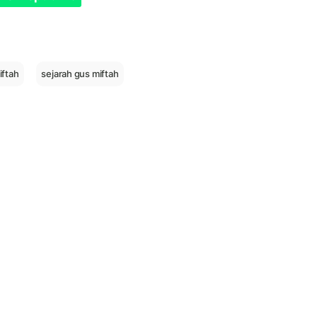
iftah
sejarah gus miftah