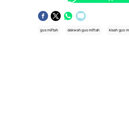
gus miftah
dakwah gus miftah
kisah gus m