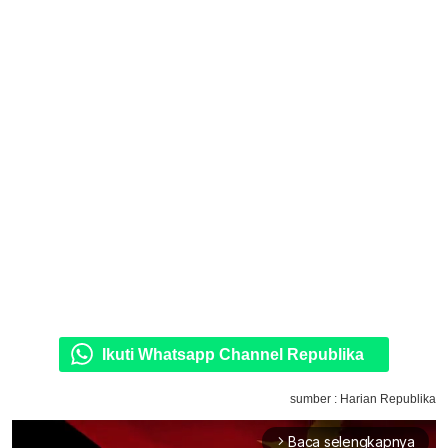
Ikuti Whatsapp Channel Republika
sumber : Harian Republika
Baca selengkapnya
arrow_forward_ios