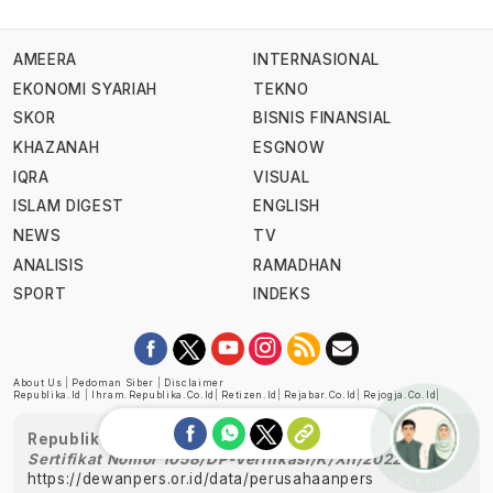
AMEERA
INTERNASIONAL
EKONOMI SYARIAH
TEKNO
SKOR
BISNIS FINANSIAL
KHAZANAH
ESGNOW
IQRA
VISUAL
ISLAM DIGEST
ENGLISH
NEWS
TV
ANALISIS
RAMADHAN
SPORT
INDEKS
About Us
|
Pedoman Siber
|
Disclaimer
Republika.id
|
Ihram.republika.co.id
|
Retizen.id
|
Rejabar.co.id
|
Rejogja.co.id
|
Republika telah diverifikasi oleh Dewan Pers
Sertifikat Nomor 1058/DP-Verifikasi/K/XII/2022
https://dewanpers.or.id/data/perusahaanpers
Ask me!