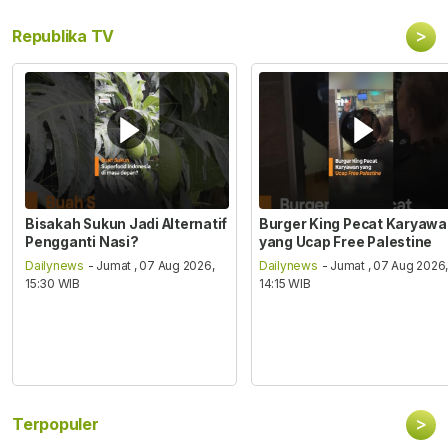
>
Republika TV
Bisakah Sukun Jadi Alternatif
Burger King Pecat Karyaw
Pengganti Nasi?
yang Ucap Free Palestine
Dailynews
- Jumat , 07 Aug 2026,
Dailynews
- Jumat , 07 Aug 2026
15:30 WIB
14:15 WIB
>
Terpopuler