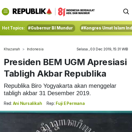
Hot Topics:
#Gubernur BI Mundur
#Kongres Umat Islam In
Khazanah
Indonesia
Selasa , 03 Dec 2019, 15:31 WIB
Presiden BEM UGM Apresiasi
Tabligh Akbar Republika
Republika Biro Yogyakarta akan menggelar
tabligh akbar 31 Desember 2019.
Red:
Ani Nursalikah
Rep:
Fuji E Permana