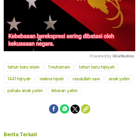
Powered by 
GliaStudios
tahun baru islam
1 muharram
tahun baru hijriyah
Mute
1441 hijriyah
makna hijrah
rasulullah saw
anak yatim
pahala anak yatim
lebaran yatim
Berita Terkait