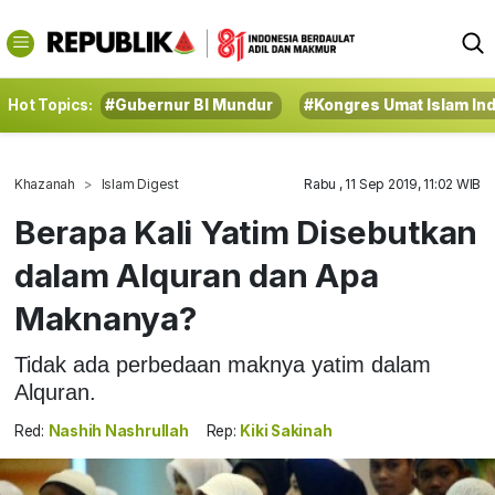
Hot Topics:
#Gubernur BI Mundur
#Kongres Umat Islam In
Khazanah
Islam Digest
Rabu , 11 Sep 2019, 11:02 WIB
Berapa Kali Yatim Disebutkan
dalam Alquran dan Apa
Maknanya?
Tidak ada perbedaan maknya yatim dalam
Alquran.
Red:
Nashih Nashrullah
Rep:
Kiki Sakinah