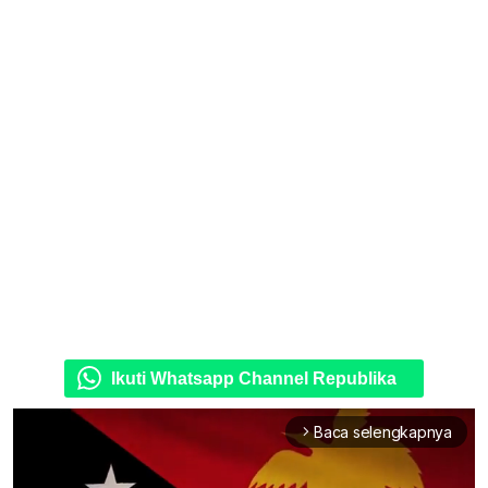
Ikuti Whatsapp Channel Republika
Baca selengkapnya
arrow_forward_ios