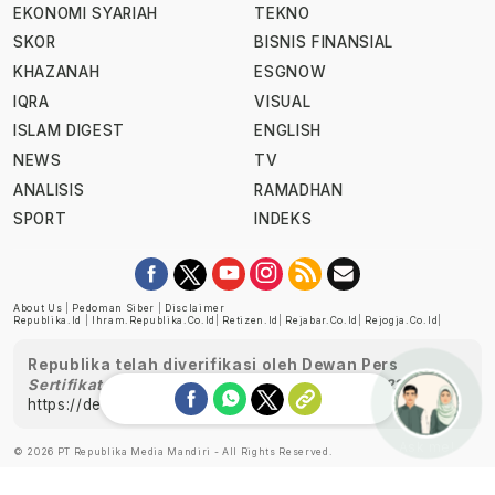
EKONOMI SYARIAH
TEKNO
SKOR
BISNIS FINANSIAL
KHAZANAH
ESGNOW
IQRA
VISUAL
ISLAM DIGEST
ENGLISH
NEWS
TV
ANALISIS
RAMADHAN
SPORT
INDEKS
About Us
|
Pedoman Siber
|
Disclaimer
Republika.id
|
Ihram.republika.co.id
|
Retizen.id
|
Rejabar.co.id
|
Rejogja.co.id
|
Republika telah diverifikasi oleh Dewan Pers
Sertifikat Nomor 1058/DP-Verifikasi/K/XII/2022
https://dewanpers.or.id/data/perusahaanpers
Ask me!
© 2026 PT Republika Media Mandiri - All Rights Reserved.