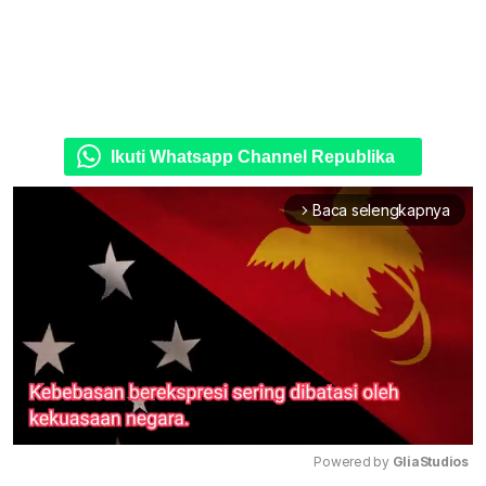
Ikuti Whatsapp Channel Republika
Baca selengkapnya
arrow_forward_ios
Powered by 
GliaStudios