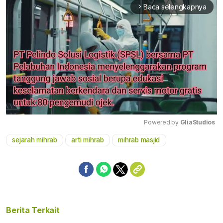
Baca selengkapnya
arrow_forward_ios
Powered by 
GliaStudios
sejarah mihrab
arti mihrab
mihrab masjid
Mute
Berita Terkait