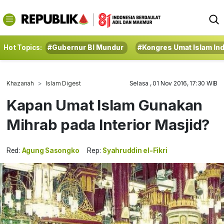
Hot Topics:
#Gubernur BI Mundur
#Kongres Umat Islam In
Khazanah
Islam Digest
Selasa , 01 Nov 2016, 17:30 WIB
Kapan Umat Islam Gunakan
Mihrab pada Interior Masjid?
Red:
Agung Sasongko
Rep:
Syahruddin el-Fikri