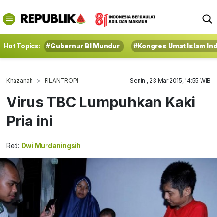
Hot Topics:
#Gubernur BI Mundur
#Kongres Umat Islam In
Khazanah
FILANTROPI
Senin , 23 Mar 2015, 14:55 WIB
Virus TBC Lumpuhkan Kaki
Pria ini
Red:
Dwi Murdaningsih