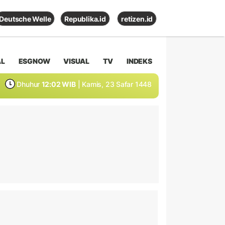
Deutsche Welle
Republika.id
retizen.id
AL
ESGNOW
VISUAL
TV
INDEKS
Dhuhur
12:02 WIB
| Kamis, 23 Safar 1448