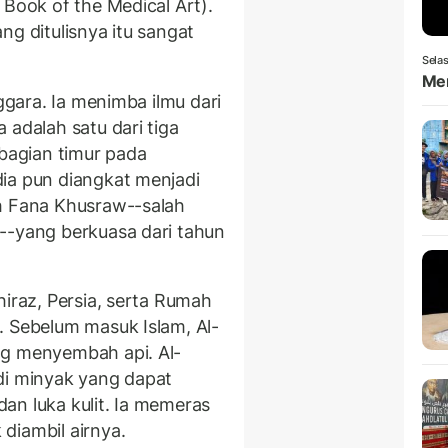
 Book of the Medical Art).
ng ditulisnya itu sangat
Selas
Men
nggara. Ia menimba ilmu dari
 adalah satu dari tiga
 bagian timur pada
ia pun diangkat menjadi
eh Fana Khusraw--salah
--yang berkuasa dari tahun
hiraz, Persia, serta Rumah
. Sebelum masuk Islam, Al-
ng menyembah api. Al-
di minyak yang dapat
an luka kulit. Ia memeras
diambil airnya.