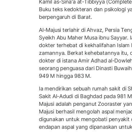
Kamil as-Sina'a at-Tibbiyya (Complete
Buku teks kedokteran dan psikologi ya
berpengaruh di Barat.
Al-Majusi terlahir di Ahvaz, Persia Te
Syeikh Abu Maher Musa ibnu Sayyar. Ia
dokter terhebat di kekhalifahan Islam
zamannya. Berkat kehebatannya itu, d
dokter di istana Amir Adhad al-Dowl
seorang penguasa dari Dinasti Buwaih
949 M hingga 983 M.
Ia mendirikan sebuah rumah sakit di S
Sakit Al-Adudi di Baghdad pada 981 M
Majusi adalah penganut Zooraster ya
Majusi berhasil mengolah aspal menja
digunakan untuk mengobati penyakit d
endapan aspal yang dipanaskan untuk 