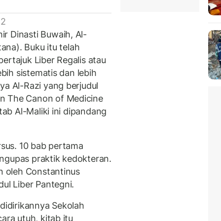
 2
r Dinasti Buwaih, Al-
tana). Buku itu telah
ertajuk Liber Regalis atau
ebih sistematis dan lebih
ya Al-Razi yang berjudul
an The Canon of Medicine
tab Al-Maliki ini dipandang
ursus. 10 bab pertama
ngupas praktik kedokteran.
an oleh Constantinus
dul Liber Pantegni.
 didirikannya Sekolah
ara utuh, kitab itu