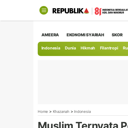
AMEERA
EKONOMI SYARIAH
SKOR
Indonesia
Dunia
Hikmah
Filantropi
Ru
>
>
Home
Khazanah
Indonesia
Muslim Ternyata 