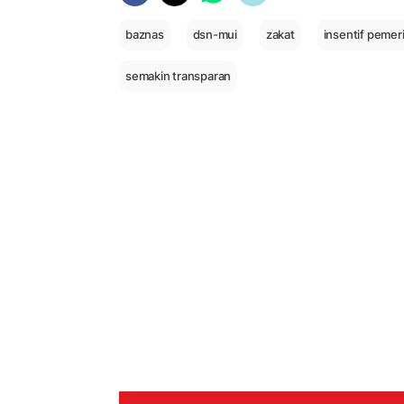
baznas
dsn-mui
zakat
insentif pemer
semakin transparan