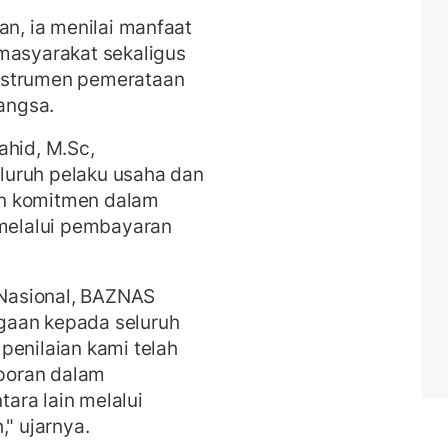
an, ia menilai manfaat
masyarakat sekaligus
nstrumen pemerataan
angsa.
ahid, M.Sc,
luruh pelaku usaha dan
an komitmen dalam
elalui pembayaran
Nasional, BAZNAS
gaan kepada seluruh
penilaian kami telah
poran dalam
ara lain melalui
," ujarnya.