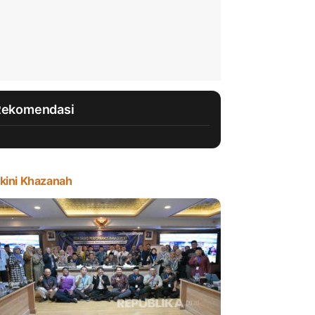
Rekomendasi
kini Khazanah