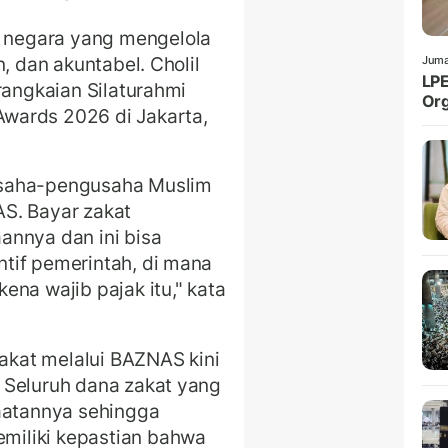
negara yang mengelola
, dan akuntabel. Cholil
Juma
LPE
rangkaian Silaturahmi
Org
Awards 2026 di Jakarta,
usaha-pengusaha Muslim
S. Bayar zakat
annya dan ini bisa
tif pemerintah, di mana
na wajib pajak itu," kata
zakat melalui BAZNAS kini
 Seluruh dana zakat yang
faatannya sehingga
iliki kepastian bahwa