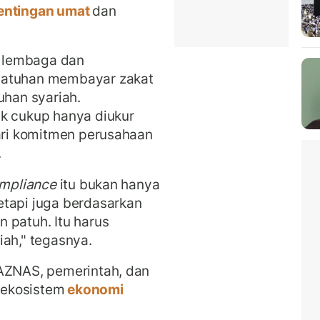
entingan umat
dan
uh lembaga dan
patuhan membayar zakat
uhan syariah.
ak cukup hanya diukur
dari komitmen perusahaan
.
mpliance
itu bukan hanya
etapi juga berdasarkan
 patuh. Itu harus
iah," tegasnya.
BAZNAS, pemerintah, dan
 ekosistem
ekonomi