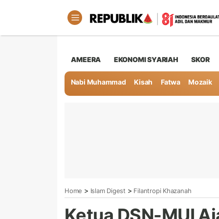
AMEERA
EKONOMI SYARIAH
SKOR
Nabi Muhammad
Kisah
Fatwa
Mozaik
>
>
Home
Islam Digest
Filantropi Khazanah
Ketua DSN-MUI Aj