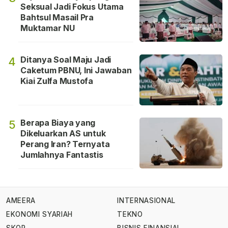
Seksual Jadi Fokus Utama
Bahtsul Masail Pra
Muktamar NU
Ditanya Soal Maju Jadi
4
Caketum PBNU, Ini Jawaban
Kiai Zulfa Mustofa
Berapa Biaya yang
5
Dikeluarkan AS untuk
Perang Iran? Ternyata
Jumlahnya Fantastis
AMEERA
INTERNASIONAL
EKONOMI SYARIAH
TEKNO
SKOR
BISNIS FINANSIAL