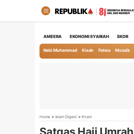
AMEERA
EKONOMI SYARIAH
SKOR
Nabi Muhammad
Kisah
Fatwa
Mozaik
>
>
Home
Islam Digest
Ihram
Satgas Haji Umrah