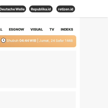
Deutsche Welle
Republika.id
retizen.id
AL
ESGNOW
VISUAL
TV
INDEKS
Shubuh
04:44 WIB
| Jumat, 24 Safar 1448