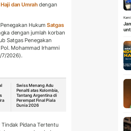
Haji dan Umrah
dengan
Kami
Jam
as Penegakan Hukum
Satgas
unt
ngka dengan jumlah korban
Sub Satgas Penegakan
n Pol. Mohammad Irhamni
/7/2026).
al
Swiss Menang Adu
Penalti atas Kolombia,
as
Tantang Argentina di
ra
Perempat Final Piala
Dunia 2026
 Tindak Pidana Tertentu