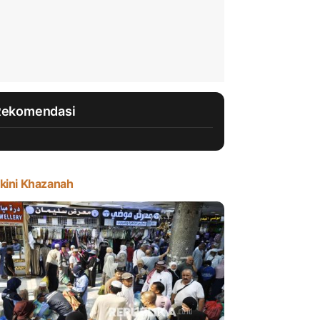
Rekomendasi
kini Khazanah