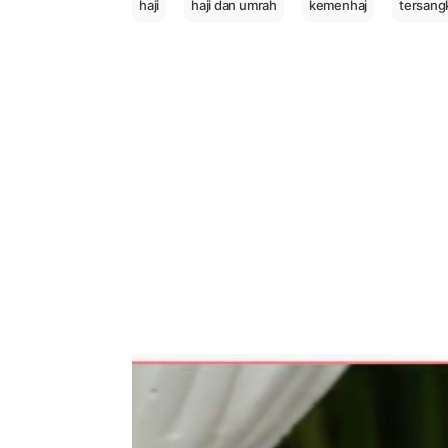
haji
haji dan umrah
kemenhaj
tersangk