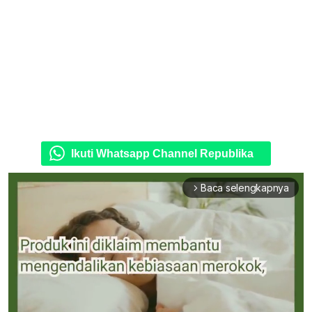
Ikuti Whatsapp Channel Republika
Baca selengkapnya
arrow_forward_ios