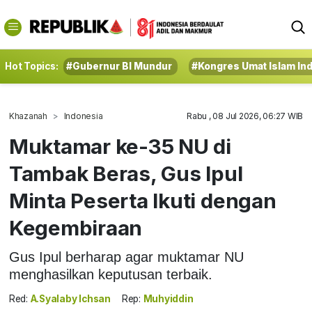
Hot Topics:
#Gubernur BI Mundur
#Kongres Umat Islam In
Khazanah
Indonesia
Rabu , 08 Jul 2026, 06:27 WIB
Muktamar ke-35 NU di
Tambak Beras, Gus Ipul
Minta Peserta Ikuti dengan
Kegembiraan
Gus Ipul berharap agar muktamar NU
menghasilkan keputusan terbaik.
Red:
A.Syalaby Ichsan
Rep:
Muhyiddin