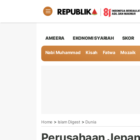
AMEERA
EKONOMI SYARIAH
SKOR
Nabi Muhammad
Kisah
Fatwa
Mozaik
>
>
Home
Islam Digest
Dunia
Perusahaan Jepan