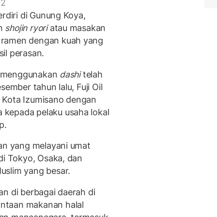
 2
erdiri di Gunung Koya,
an
shojin ryori
atau masakan
 ramen dengan kuah yang
il perasan.
 menggunakan
dashi
telah
sember tahun lalu, Fuji Oil
h Kota Izumisano dengan
kepada pelaku usaha lokal
p.
ran yang melayani umat
di Tokyo, Osaka, dan
uslim yang besar.
n di berbagai daerah di
ntaan makanan halal