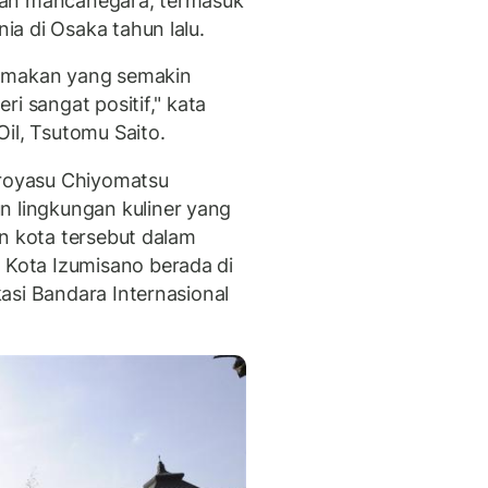
wan mancanegara, termasuk
a di Osaka tahun lalu.
a makan yang semakin
i sangat positif," kata
il, Tsutomu Saito.
iroyasu Chiyomatsu
lingkungan kuliner yang
an kota tersebut dalam
Kota Izumisano berada di
asi Bandara Internasional