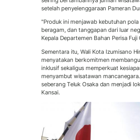
seiring bertambahnya jumlah wisata
setelah penyelenggaraan Pameran Duni
"Produk ini menjawab kebutuhan pol
beragam, dan tanggapan dari luar neger
Kepala Departemen Bahan Perisa Fuji O
Sementara itu, Wali Kota Izumisano H
menyatakan berkomitmen membangun 
inklusif sekaligus memperkuat kesiap
menyambut wisatawan mancanegara. 
seberang Teluk Osaka dan menjadi lok
Kansai.