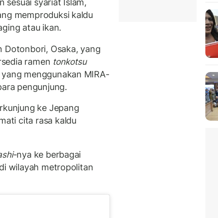
sesuai syariat Islam,
yang memproduksi kaldu
ging atau ikan.
n Dotonbori, Osaka, yang
rsedia ramen
tonkotsu
yang menggunakan MIRA-
 para pengunjung.
erkunjung ke Jepang
ti cita rasa kaldu
ashi
-nya ke berbagai
di wilayah metropolitan