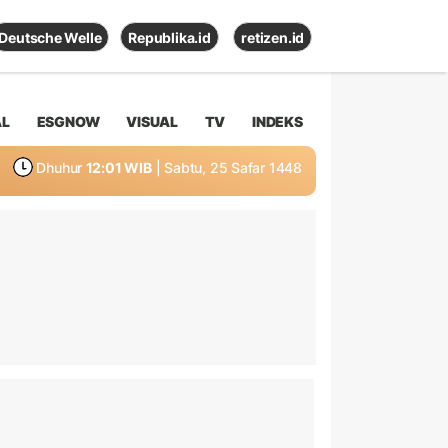
Deutsche Welle
Republika.id
retizen.id
AL
ESGNOW
VISUAL
TV
INDEKS
Dhuhur
12:01 WIB
| Sabtu, 25 Safar 1448