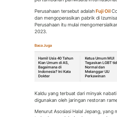
Perusahaan tersebut adalah
Fuji Oil
Co
dan mengoperasikan pabrik di Izumisa
Perusahaan itu mulai mengomersialk
2023.
Baca Juga
Hamil Usia 40 Tahun
Ketua Umum MUI
Kian Umum di AS,
Tegaskan LGBT ti
Bagaimana di
Normal dan
Indonesia? Ini Kata
Melanggar UU
Dokter
Perkawinan
Kaldu yang terbuat dari minyak nabati
digunakan oleh jaringan restoran rame
Menurut Asosiasi Halal Jepang, yang m