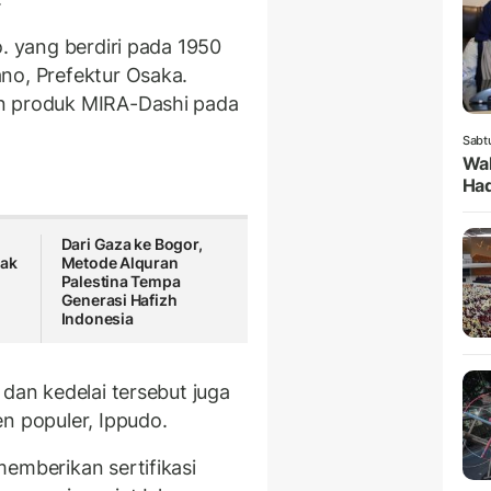
. yang berdiri pada 1950
no, Prefektur Osaka.
an produk MIRA-Dashi pada
Sabt
Wak
Had
Dari Gaza ke Bogor,
dak
Metode Alquran
Palestina Tempa
Generasi Hafizh
Indonesia
 dan kedelai tersebut juga
n populer, Ippudo.
emberikan sertifikasi