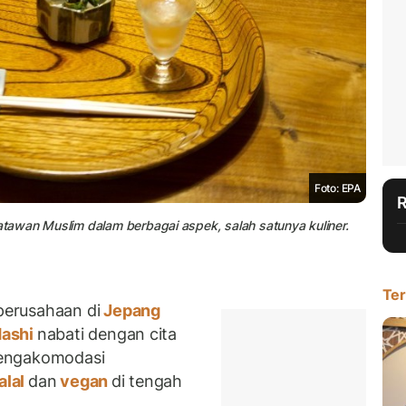
Foto: EPA
awan Muslim dalam berbagai aspek, salah satunya kuliner.
Ter
erusahaan di
Jepang
ashi
nabati dengan cita
mengakomodasi
alal
dan
vegan
di tengah
.